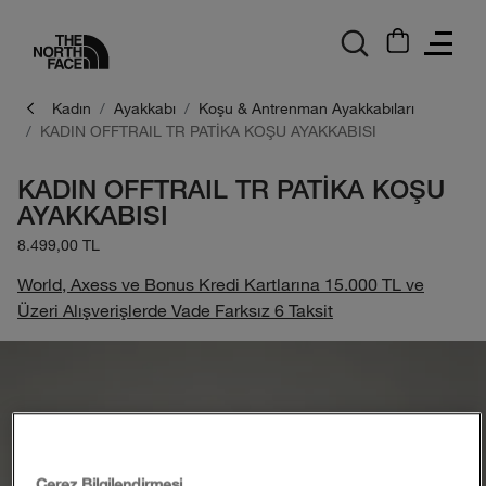
logo
Kadın
Ayakkabı
Koşu & Antrenman Ayakkabıları
KADIN OFFTRAIL TR PATİKA KOŞU AYAKKABISI
KADIN OFFTRAIL TR PATİKA KOŞU
AYAKKABISI
8.499,00 TL
World, Axess ve Bonus Kredi Kartlarına 15.000 TL ve
Üzeri Alışverişlerde Vade Farksız 6 Taksit
Çerez Bilgilendirmesi