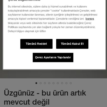
Bu internet sitesinde, sizlere daha iyi hizmet sunabilmek ve kullanımı
kolaylaştırabilmek amacıyla çerezler ”cookie” kullanılmaktadır.Çerezler, web
sayfalarının kullanıcıları tanıması, sitenin içeriğinin iyileştirilmesi ve geliştirilmesi
amacıyla kişisel verilerinizi toplamaktadır. Çerezlerle verdiğiniz izni
buraya
tıklayarak veya web sitesinde her sayfanın altında bulabileceğiniz Çerez
Politikası sayfasında yer alan bağlantı yoluyla her zaman düzenleyebilirsiniz.
Detaylı bilgiye ulaşmak için lütfen
Tümünü Reddet
Tümünü Kabul Et
Çerez Ayarlarını Yapılandır
Üzgünüz - bu ürün artık
mevcut değil