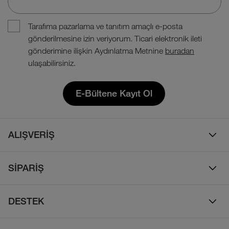
Tarafıma pazarlama ve tanıtım amaçlı e-posta
gönderilmesine izin veriyorum. Ticari elektronik ileti
gönderimine ilişkin Aydınlatma Metnine
buradan
ulaşabilirsiniz.
E-Bültene Kayıt Ol
ALIŞVERİŞ
Erkek
SİPARİŞ
Kadın
Sipariş Takibi
Çocuk
DESTEK
Teslimat & Kargo
Çanta
Online Destek