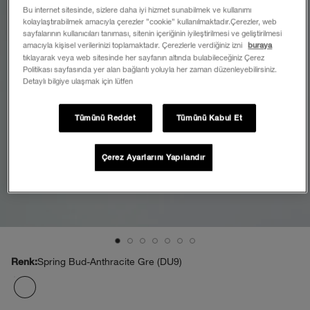
Bu internet sitesinde, sizlere daha iyi hizmet sunabilmek ve kullanımı
kolaylaştırabilmek amacıyla çerezler ”cookie” kullanılmaktadır.Çerezler, web
sayfalarının kullanıcıları tanıması, sitenin içeriğinin iyileştirilmesi ve geliştirilmesi
amacıyla kişisel verilerinizi toplamaktadır. Çerezlerle verdiğiniz izni
buraya
tıklayarak veya web sitesinde her sayfanın altında bulabileceğiniz Çerez
Politikası sayfasında yer alan bağlantı yoluyla her zaman düzenleyebilirsiniz.
Detaylı bilgiye ulaşmak için lütfen
Tümünü Reddet
Tümünü Kabul Et
Çerez Ayarlarını Yapılandır
Spring Bud-Anthracite Gre (DU9)
Renk: