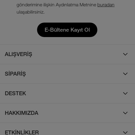
gönderimine ilişkin Aydınlatma Metnine
buradan
ulaşabilirsiniz.
E-Bültene Kayıt Ol
ALIŞVERİŞ
Erkek
SİPARİŞ
Kadın
Sipariş Takibi
Çocuk
DESTEK
Teslimat & Kargo
Çanta
Online Destek
İade Politikası
HAKKIMIZDA
Ayakkabı
İletişim
Bizim Hikayemiz
Yalıtımlı ve Kaz Tüyü Mont
Sıkça Sorulan Sorular
ETKİNLİKLER