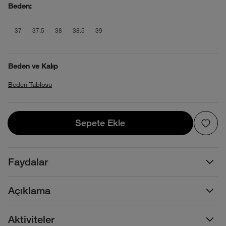
Beden:
product_attribute_69f0abf9ec17b73892
product_attribute_69f0abf9ec17b73
product_attribute_69f0abf9ec1
product_attribute_69f0abf9
product_attribute_69f0a
37
37.5
38
38.5
39
Beden ve Kalıp
Beden Tablosu
Sepete Ekle
Sepete Ekle
Faydalar
Açıklama
Aktiviteler