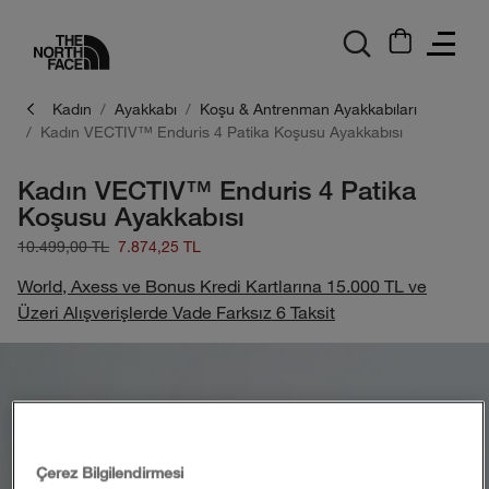
logo
Kadın
Ayakkabı
Koşu & Antrenman Ayakkabıları
Kadın VECTIV™ Enduris 4 Patika Koşusu Ayakkabısı
Kadın VECTIV™ Enduris 4 Patika
Koşusu Ayakkabısı
10.499,00 TL
7.874,25 TL
World, Axess ve Bonus Kredi Kartlarına 15.000 TL ve
Üzeri Alışverişlerde Vade Farksız 6 Taksit
Çerez Bilgilendirmesi