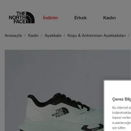
logo
İndirim
Erkek
Kadın
Anasayfa
Kadın
Ayakkabı
Koşu & Antrenman Ayakkabıları
Çerez Bil
Bu internet s
kullanılmaktad
kişisel verile
bulabileceğin
için lütfen