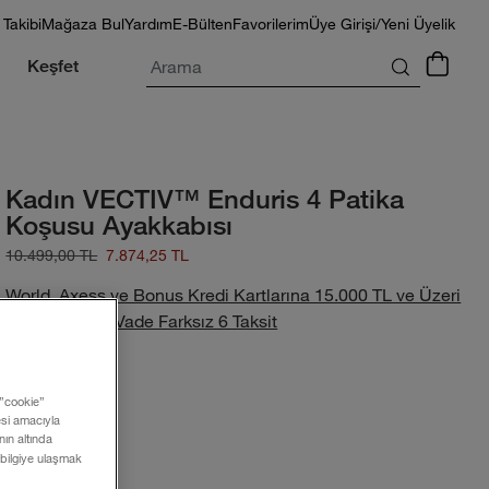
 Takibi
Mağaza Bul
Yardım
E-Bülten
Favorilerim
Üye Girişi/Yeni Üyelik
Arama
Keşfet
Kadın VECTIV™ Enduris 4 Patika
Koşusu Ayakkabısı
10.499,00 TL
7.874,25 TL
World, Axess ve Bonus Kredi Kartlarına 15.000 TL ve Üzeri
Alışverişlerde Vade Farksız 6 Taksit
Renk:
 ”cookie”
mesi amacıyla
ın altında
 bilgiye ulaşmak
Beden: