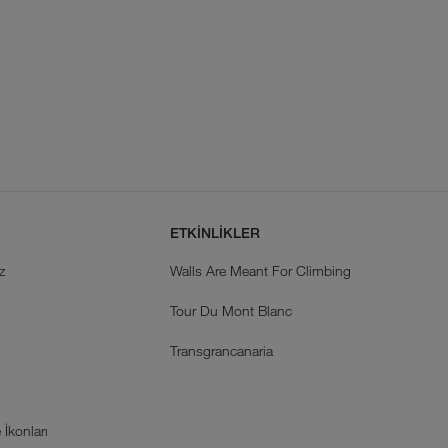
ETKİNLİKLER
z
Walls Are Meant For Climbing
Tour Du Mont Blanc
k
Transgrancanaria
İkonları