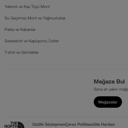
Yalıtımlı ve Kaz Tüyü Mont
Su Geçirmez Mont ve Yağmurluklar
Parka ve Kabanlar
Sweatshirt ve Kapüşonlu Üstler
T-shirt ve Gömlekler
Mağaza Bul
Sana en yakın mağa
Mağazalar
Gizlilik Sözleşmesi
Çerez Politikası
Site Haritası