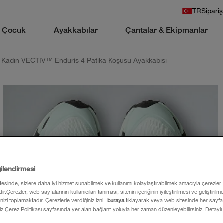
TR
Sipariş
Çocuk
Ayakkabılar
Çantalar & Ekipmanlar
Kadın VECTIV™ Enduris 4 Patika Koşusu Ayakkabısı
gilendirmesi
itesinde, sizlere daha iyi hizmet sunabilmek ve kullanımı kolaylaştırabilmek amacıyla çerezler
ır.Çerezler, web sayfalarının kullanıcıları tanıması, sitenin içeriğinin iyileştirilmesi ve geliştiril
rinizi toplamaktadır. Çerezlerle verdiğiniz izni
buraya
tıklayarak veya web sitesinde her sayfan
iz Çerez Politikası sayfasında yer alan bağlantı yoluyla her zaman düzenleyebilirsiniz. Detaylı