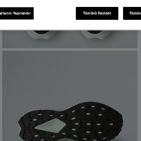
rlarını Yapılandır
Tümünü Reddet
Tümün