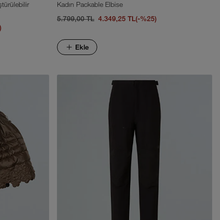
ürülebilir
Kadın Packable Elbise
5.799,00 TL
4.349,25 TL
(-%25)
)
Ekle