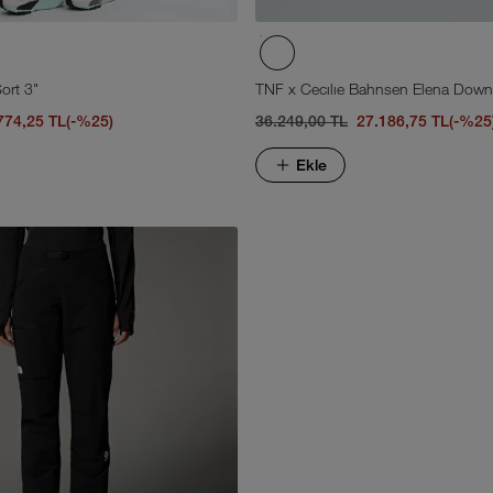
ort 3"
TNF x Cecılıe Bahnsen Elena Down
774,25 TL
(-%25)
36.249,00 TL
27.186,75 TL
(-%25
Ekle