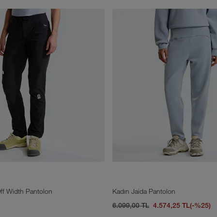
ff Width Pantolon
Kadın Jaida Pantolon
6.099,00 TL
4.574,25 TL
(-%25)