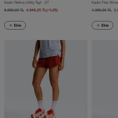
Kadın Refina Utility Tayt - 27
Kadın Flex Wove
6.599,00 TL
4.949,25 TL
(-%25)
4.399,00 TL
3.
Ekle
Ekle