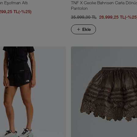
n Eşofman Altı
TNF X Cecılıe Bahnsen Carla Dönüşt
Pantolon
299,25 TL
(-%25)
35.999,00 TL
26.999,25 TL
(-%25
Ekle