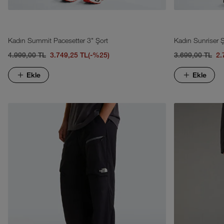
Kadın Summit Pacesetter 3" Şort
Kadın Sunriser Ş
4.999,00 TL
3.749,25 TL
(-%25)
3.699,00 TL
2.
Ekle
Ekle