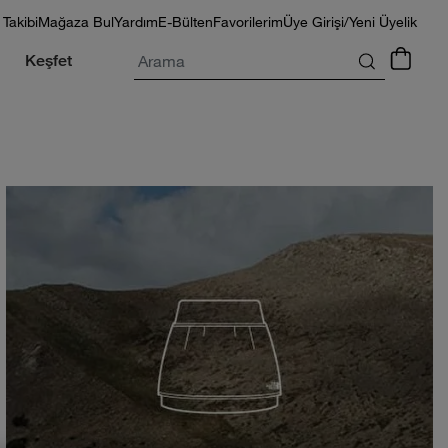
 Takibi
Mağaza Bul
Yardım
E-Bülten
Favorilerim
Üye Girişi/Yeni Üyelik
Arama
Keşfet