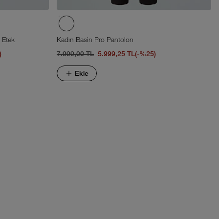
 Etek
Kadın Basin Pro Pantolon
)
7.999,00 TL
5.999,25 TL
(-%25)
Ekle