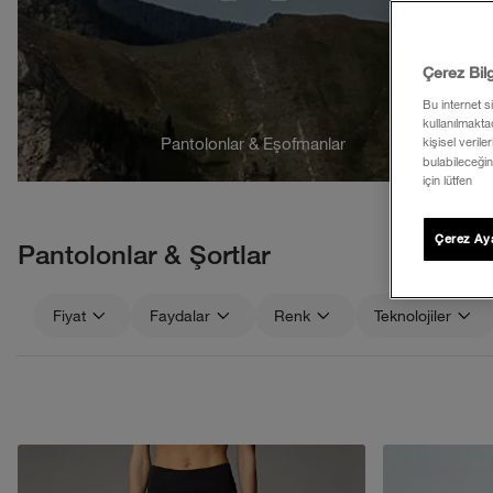
Çerez Bil
Bu internet s
kullanılmaktad
Pantolonlar & Eşofmanlar
kişisel verile
bulabileceğin
için lütfen
Çerez Aya
Pantolonlar & Şortlar
Fiyat
Faydalar
Renk
Teknolojiler