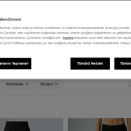
gilendirmesi
itesinde, sizlere daha iyi hizmet sunabilmek ve kullanımı kolaylaştırabilmek amacıyla çerezler
ır.Çerezler, web sayfalarının kullanıcıları tanıması, sitenin içeriğinin iyileştirilmesi ve geliştiril
İçlik & Tayt
rinizi toplamaktadır. Çerezlerle verdiğiniz izni
buraya
tıklayarak veya web sitesinde her sayfan
iz Çerez Politikası sayfasında yer alan bağlantı yoluyla her zaman düzenleyebilirsiniz. Detaylı
rlarını Yapılandır
Tümünü Reddet
Tümün
Aktiviteler
Beden