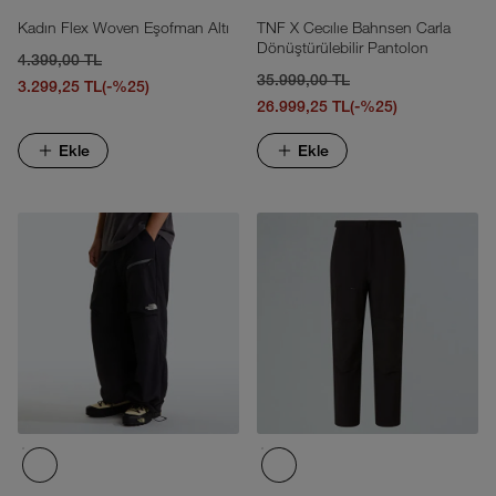
Kadın Flex Woven Eşofman Altı
TNF X Cecılıe Bahnsen Carla
Dönüştürülebilir Pantolon
4.399,00 TL
35.999,00 TL
3.299,25 TL
(-%25)
26.999,25 TL
(-%25)
Ekle
Ekle