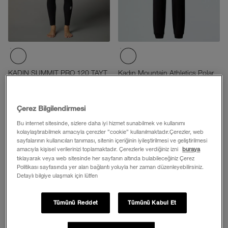
KADIN SUMMIT PRO 120 TAYT
Kadın Mountain Athletics Polar
Eşofman Altı
4.799,00 TL
4.999,00 TL
3.599,25 TL
(-%25)
Çerez Bilgilendirmesi
3.749,25 TL
(-%25)
Bu internet sitesinde, sizlere daha iyi hizmet sunabilmek ve kullanımı
Ekle
Ekle
kolaylaştırabilmek amacıyla çerezler ”cookie” kullanılmaktadır.Çerezler, web
sayfalarının kullanıcıları tanıması, sitenin içeriğinin iyileştirilmesi ve geliştirilmesi
amacıyla kişisel verilerinizi toplamaktadır. Çerezlerle verdiğiniz izni
buraya
tıklayarak veya web sitesinde her sayfanın altında bulabileceğiniz Çerez
Politikası sayfasında yer alan bağlantı yoluyla her zaman düzenleyebilirsiniz.
Detaylı bilgiye ulaşmak için lütfen
Tümünü Reddet
Tümünü Kabul Et