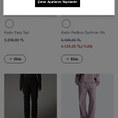
Çerez Ayarlarını Yapılandır
Kadın Easy Tayt
Kadın Redbox Eşofman Altı
3.249,00 TL
5.499,00 TL
4.124,25 TL
(-%25)
Ekle
Ekle