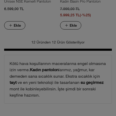
Unisex NSE Kemerli Pantolon
Kadın Basin Pro Pantolon
6.599,00 TL
7.999,00 TL
5.999,25 TL
(-%25)
Ekle
Ekle
12 Üründen 12 Ürün Gösteriliyor
Kötü hava koşullarının maceralarına engel olmasına
izin verme.
larımız, yağmur, kar
Kadın pantolon
demeden sana sıcaklık sunar. Ekstra sıcaklık için
ve en yeni teknoloji ile tasarlanan
tayt
su geçirmez
mont ile kobinleyebilirsin. İşte şimdi bir sonraki
keşfine hazırsın.