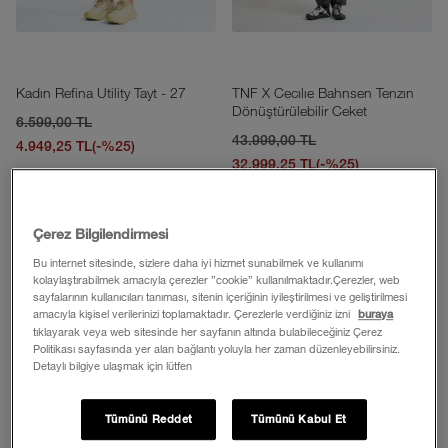
Kadın Refina Utility Tayt - 27
TNF X Cecılıe Bahnsen Tenzın
Dönüştürülebilir Ceket
6.599,00 TL
43.999,00 TL
4.949,25 TL
(-%25)
32.999,25 TL
(-%25)
Ekle
Ekle
Çerez Bilgilendirmesi
Bu internet sitesinde, sizlere daha iyi hizmet sunabilmek ve kullanımı
kolaylaştırabilmek amacıyla çerezler ”cookie” kullanılmaktadır.Çerezler, web
sayfalarının kullanıcıları tanıması, sitenin içeriğinin iyileştirilmesi ve geliştirilmesi
amacıyla kişisel verilerinizi toplamaktadır. Çerezlerle verdiğiniz izni
buraya
tıklayarak veya web sitesinde her sayfanın altında bulabileceğiniz Çerez
Politikası sayfasında yer alan bağlantı yoluyla her zaman düzenleyebilirsiniz.
Detaylı bilgiye ulaşmak için lütfen
Tümünü Reddet
Tümünü Kabul Et