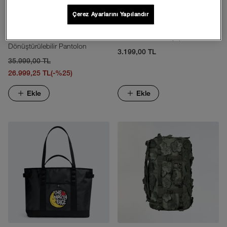
Çerez Ayarlarını Yapılandır
TNF X Cecılıe Bahnsen Carla
Class V Brimmer Şapka
Dönüştürülebilir Pantolon
3.199,00 TL
35.999,00 TL
26.999,25 TL
(-%25)
Ekle
Ekle