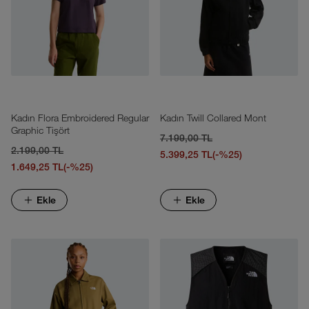
Kadın Flora Embroidered Regular
Kadın Twill Collared Mont
Graphic Tişört
7.199,00 TL
2.199,00 TL
5.399,25 TL
(-%25)
1.649,25 TL
(-%25)
Ekle
Ekle