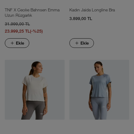
TNF X Cecılıe Bahnsen Emma
Kadın Jaida Longline Bra
Uzun Rüzgarlık
3.899,00 TL
31.999,00 TL
23.999,25 TL
(-%25)
Ekle
Ekle