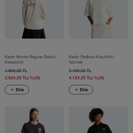
Kadın Monte Regular Baskılı
Kadın Redbox Kısa Kollu
Sweatshirt
Gömlek
4.699,00 TL
5.499,00 TL
3.524,25 TL
(-%25)
4.124,25 TL
(-%25)
Ekle
Ekle