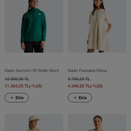
Kadın Summit Off Width Mont
Kadın Packable Elbise
15.099,00 TL
5.799,00 TL
11.324,25 TL
(-%25)
4.349,25 TL
(-%25)
Ekle
Ekle