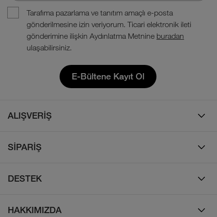
Tarafıma pazarlama ve tanıtım amaçlı e-posta
gönderilmesine izin veriyorum. Ticari elektronik ileti
gönderimine ilişkin Aydınlatma Metnine
buradan
ulaşabilirsiniz.
E-Bültene Kayıt Ol
ALIŞVERİŞ
Erkek
SİPARİŞ
Kadın
Sipariş Takibi
Çocuk
DESTEK
Teslimat & Kargo
Çanta
Online Destek
İade Politikası
HAKKIMIZDA
Ayakkabı