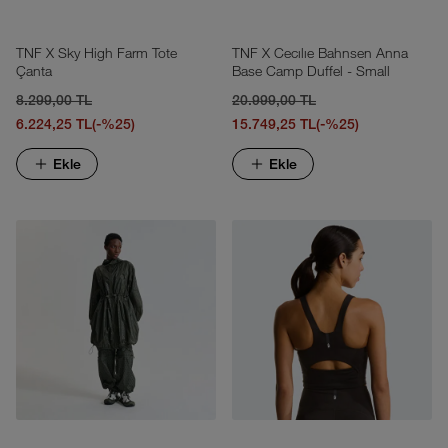
TNF X Sky High Farm Tote
TNF X Cecılıe Bahnsen Anna
Çanta
Base Camp Duffel - Small
8.299,00 TL
20.999,00 TL
6.224,25 TL
(-%25)
15.749,25 TL
(-%25)
Ekle
Ekle