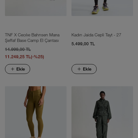
TNF X Cecılıe Bahnsen Marıa
Kadın Jaida Cepli Tayt - 27
Şeffaf Base Camp El Çantası
5.499,00 TL
14.999,00 TL
11.249,25 TL
(-%25)
Ekle
Ekle