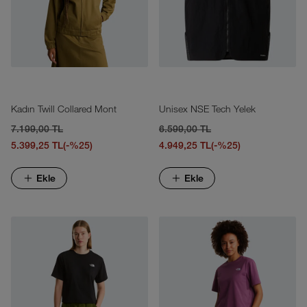
Kadın Twill Collared Mont
Unisex NSE Tech Yelek
7.199,00 TL
6.599,00 TL
5.399,25 TL
(-%25)
4.949,25 TL
(-%25)
Ekle
Ekle