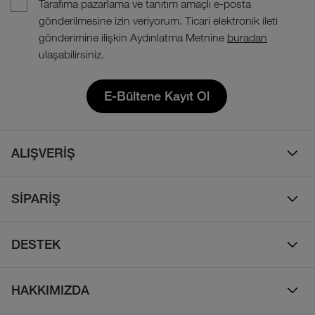
Tarafıma pazarlama ve tanıtım amaçlı e-posta
gönderilmesine izin veriyorum. Ticari elektronik ileti
gönderimine ilişkin Aydınlatma Metnine
buradan
ulaşabilirsiniz.
E-Bültene Kayıt Ol
ALIŞVERİŞ
Erkek
SİPARİŞ
Kadın
Sipariş Takibi
Çocuk
DESTEK
Teslimat & Kargo
Çanta
Online Destek
İade Politikası
HAKKIMIZDA
Ayakkabı
İletişim