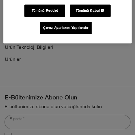
İşlem Rehberi
Tümünü Reddet
Tümünü Kabul Et
İadeler
Çerez Ayarlarını Yapılandır
Sıkça Sorulan Sorular
Ürün Teknoloji Bilgileri
Ürünler
E-Bültenimize Abone Olun
E-bültenimize abone olun ve bağlantıda kalın
E-posta
*