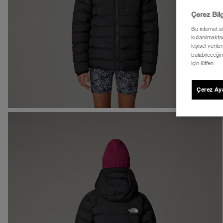
Çerez Bil
Bu internet s
kullanılmaktad
kişisel verile
bulabileceğin
için lütfen
Çerez Aya