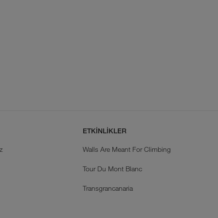
ETKİNLİKLER
z
Walls Are Meant For Climbing
Tour Du Mont Blanc
k
Transgrancanaria