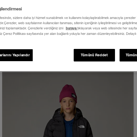
gilendirmesi
itesinde, sizlere daha iyi hizmet sunabilmek ve kullanımı kolaylaştırabilmek amacıyla çerezler
ır.Çerezler, web sayfalarının kullanıcıları tanıması, sitenin içeriğinin iyileştirilmesi ve geliştiril
rinizi toplamaktadır. Çerezlerle verdiğiniz izni
buraya
tıklayarak veya web sitesinde her sayfan
iz Çerez Politikası sayfasında yer alan bağlantı yoluyla her zaman düzenleyebilirsiniz. Detaylı
rlarını Yapılandır
Tümünü Reddet
Tümün