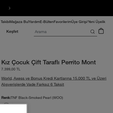
HIZLI TESLİMAT
 Takibi
Mağaza Bul
Yardım
E-Bülten
Favorilerim
Üye Girişi/Yeni Üyelik
Arama
Keşfet
Kız Çocuk Çift Taraflı Perrito Mont
7.399,00 TL
World, Axess ve Bonus Kredi Kartlarına 15.000 TL ve Üzeri
Alışverişlerde Vade Farksız 6 Taksit
TNF Black-Smoked Pearl (WOO)
Renk: