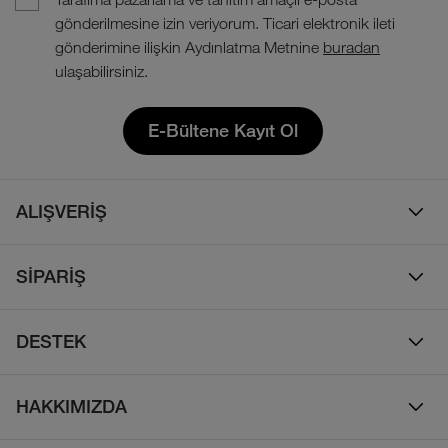
gönderilmesine izin veriyorum. Ticari elektronik ileti
gönderimine ilişkin Aydınlatma Metnine
buradan
ulaşabilirsiniz.
E-Bültene Kayıt Ol
ALIŞVERİŞ
Erkek
SİPARİŞ
Kadın
Sipariş Takibi
Çocuk
DESTEK
Teslimat & Kargo
Çanta
Online Destek
İade Politikası
HAKKIMIZDA
Ayakkabı
İletişim