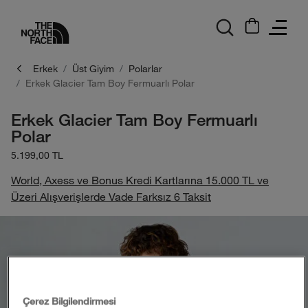
logo
Erkek
Üst Giyim
Polarlar
Erkek Glacier Tam Boy Fermuarlı Polar
Erkek Glacier Tam Boy Fermuarlı
Polar
5.199,00 TL
World, Axess ve Bonus Kredi Kartlarına 15.000 TL ve
Üzeri Alışverişlerde Vade Farksız 6 Taksit
Çerez Bilgilendirmesi