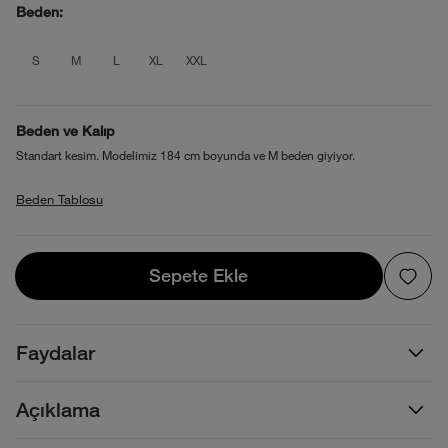
Beden:
product_attribute_695d2ab20b4013880
product_attribute_695d2ab20b4013
product_attribute_695d2ab20b
product_attribute_695d2ab
product_attribute_695d
S
M
L
XL
XXL
Beden ve Kalıp
Standart kesim. Modelimiz 184 cm boyunda ve M beden giyiyor.
Beden Tablosu
Sepete Ekle
Sepete Ekle
Faydalar
Açıklama