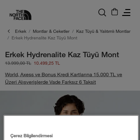
logo
Erkek
Montlar & Ceketler
Kaz Tüyü & Yalıtımlı Montlar
Erkek Hydrenalite Kaz Tüyü Mont
Erkek Hydrenalite Kaz Tüyü Mont
13.999,00 TL
10.499,25 TL
World, Axess ve Bonus Kredi Kartlarına 15.000 TL ve
Üzeri Alışverişlerde Vade Farksız 6 Taksit
Çerez Bilgilendirmesi