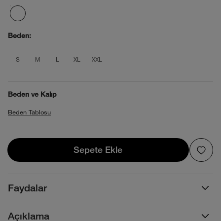
Beden:
product_attribute_695d2a290b4013880
product_attribute_695d2a290b4013
product_attribute_695d2a290b4
product_attribute_695d2a2
product_attribute_695d
S
M
L
XL
XXL
Beden ve Kalıp
Beden Tablosu
Sepete Ekle
Sepete Ekle
Faydalar
Açıklama