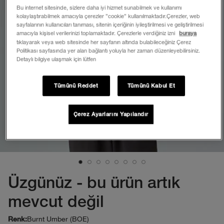
Bu internet sitesinde, sizlere daha iyi hizmet sunabilmek ve kullanımı
kolaylaştırabilmek amacıyla çerezler ”cookie” kullanılmaktadır.Çerezler, web
sayfalarının kullanıcıları tanıması, sitenin içeriğinin iyileştirilmesi ve geliştirilmesi
amacıyla kişisel verilerinizi toplamaktadır. Çerezlerle verdiğiniz izni
buraya
tıklayarak veya web sitesinde her sayfanın altında bulabileceğiniz Çerez
Politikası sayfasında yer alan bağlantı yoluyla her zaman düzenleyebilirsiniz.
Detaylı bilgiye ulaşmak için lütfen
Tümünü Reddet
Tümünü Kabul Et
Çerez Ayarlarını Yapılandır
Üzgünüz - bu ürün artık
mevcut değil
Burnt Umber (BOE)
Renk: