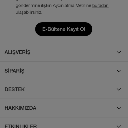
gönderimine ilişkin Aydınlatma Metnine
buradan
ulaşabilirsiniz.
E-Bültene Kayıt Ol
ALIŞVERİŞ
Erkek
SİPARİŞ
Kadın
Sipariş Takibi
Çocuk
DESTEK
Teslimat & Kargo
Çanta
Online Destek
İade Politikası
HAKKIMIZDA
Ayakkabı
İletişim
Bizim Hikayemiz
Yalıtımlı ve Kaz Tüyü Mont
Sıkça Sorulan Sorular
ETKİNLİKLER