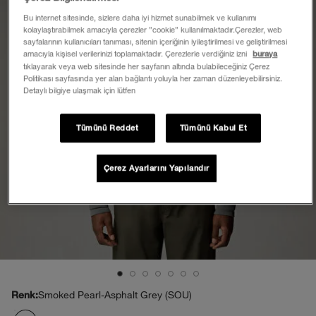
Bu internet sitesinde, sizlere daha iyi hizmet sunabilmek ve kullanımı
kolaylaştırabilmek amacıyla çerezler ”cookie” kullanılmaktadır.Çerezler, web
sayfalarının kullanıcıları tanıması, sitenin içeriğinin iyileştirilmesi ve geliştirilmesi
amacıyla kişisel verilerinizi toplamaktadır. Çerezlerle verdiğiniz izni
buraya
tıklayarak veya web sitesinde her sayfanın altında bulabileceğiniz Çerez
Politikası sayfasında yer alan bağlantı yoluyla her zaman düzenleyebilirsiniz.
Detaylı bilgiye ulaşmak için lütfen
Tümünü Reddet
Tümünü Kabul Et
Çerez Ayarlarını Yapılandır
Smoked Pearl-Asphalt Grey (SOU)
Renk: