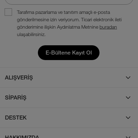
Tarafıma pazarlama ve tanıtım amaçlı e-posta
gönderilmesine izin veriyorum. Ticari elektronik ileti
gönderimine ilişkin Aydınlatma Metnine
buradan
ulaşabilirsiniz.
E-Bültene Kayıt Ol
ALIŞVERİŞ
Erkek
SİPARİŞ
Kadın
Sipariş Takibi
Çocuk
DESTEK
Teslimat & Kargo
Çanta
Online Destek
İade Politikası
HAKKIMIZDA