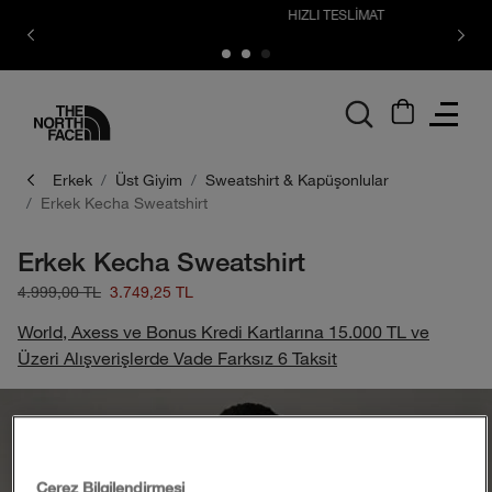
HIZLI TESLİMAT
logo
Erkek
Üst Giyim
Sweatshirt & Kapüşonlular
Erkek Kecha Sweatshirt
Erkek Kecha Sweatshirt
4.999,00 TL
3.749,25 TL
World, Axess ve Bonus Kredi Kartlarına 15.000 TL ve
Üzeri Alışverişlerde Vade Farksız 6 Taksit
Çerez Bilgilendirmesi