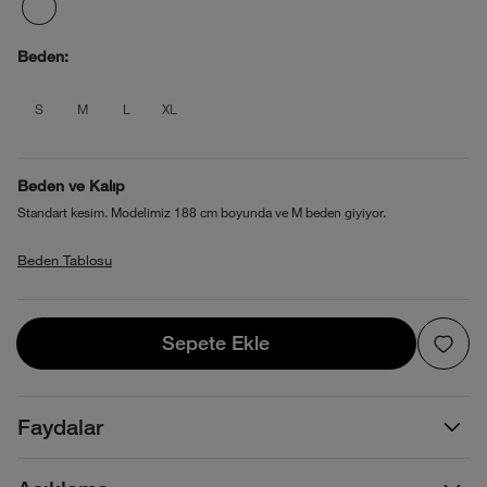
Beden:
product_attribute_695cffb60b40138808
product_attribute_695cffb60b4013
product_attribute_695cffb60b4
product_attribute_695cffb6
S
M
L
XL
Beden ve Kalıp
Standart kesim. Modelimiz 188 cm boyunda ve M beden giyiyor.
Beden Tablosu
Sepete Ekle
Sepete Ekle
Faydalar