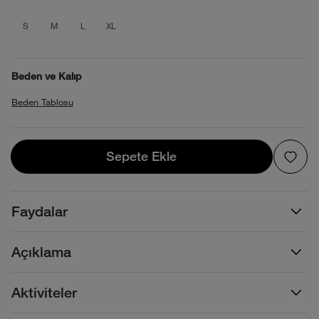
product_attribute_695d36630b4013880
product_attribute_695d36630b4013
product_attribute_695d36630b
product_attribute_695d366
S
M
L
XL
Beden ve Kalıp
Beden Tablosu
Sepete Ekle
Sepete Ekle
Faydalar
Açıklama
Aktiviteler