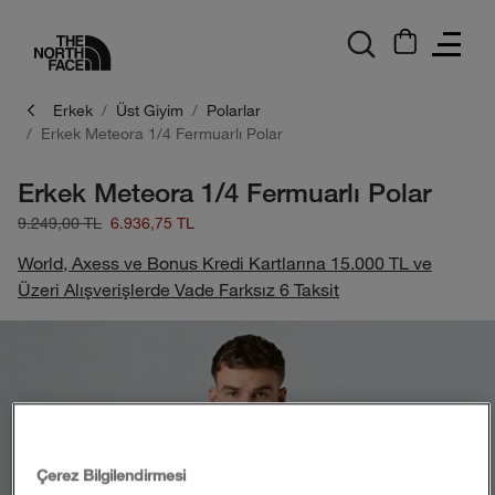
logo
Erkek
Üst Giyim
Polarlar
Erkek Meteora 1/4 Fermuarlı Polar
Erkek Meteora 1/4 Fermuarlı Polar
9.249,00 TL
6.936,75 TL
World, Axess ve Bonus Kredi Kartlarına 15.000 TL ve
Üzeri Alışverişlerde Vade Farksız 6 Taksit
Çerez Bilgilendirmesi