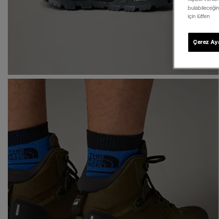
bulabileceğin
için lütfen
Çerez Aya