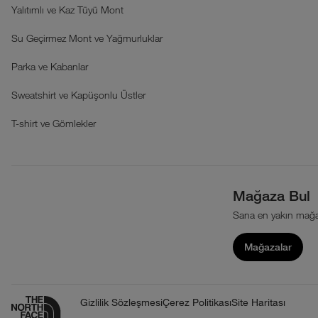
Yalıtımlı ve Kaz Tüyü Mont
Su Geçirmez Mont ve Yağmurluklar
Parka ve Kabanlar
Sweatshirt ve Kapüşonlu Üstler
T-shirt ve Gömlekler
Mağaza Bul
Sana en yakın mağa
Mağazalar
Gizlilik Sözleşmesi
Çerez Politikası
Site Haritası