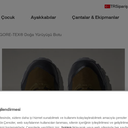
TR
Sipariş
Çocuk
Ayakkabılar
Çantalar & Ekipmanlar
il GORE-TEX® Doğa Yürüyüşü Botu
gilendirmesi
itesinde, sizlere daha iyi hizmet sunabilmek ve kullanımı kolaylaştırabilmek amacıyla çerezler
ır.Çerezler, web sayfalarının kullanıcıları tanıması, sitenin içeriğinin iyileştirilmesi ve geliştiril
rinizi toplamaktadır. Çerezlerle verdiğiniz izni
buraya
tıklayarak veya web sitesinde her sayfan