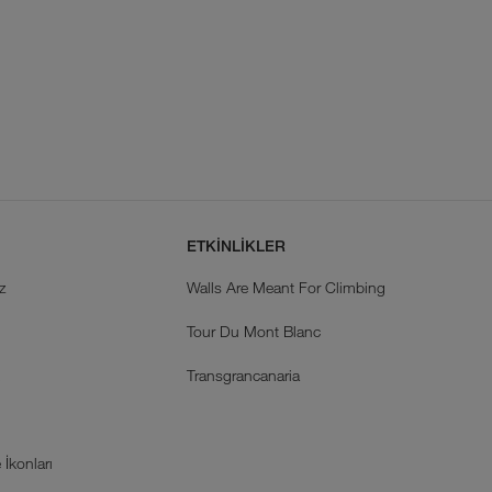
ETKİNLİKLER
z
Walls Are Meant For Climbing
Tour Du Mont Blanc
k
Transgrancanaria
İkonları