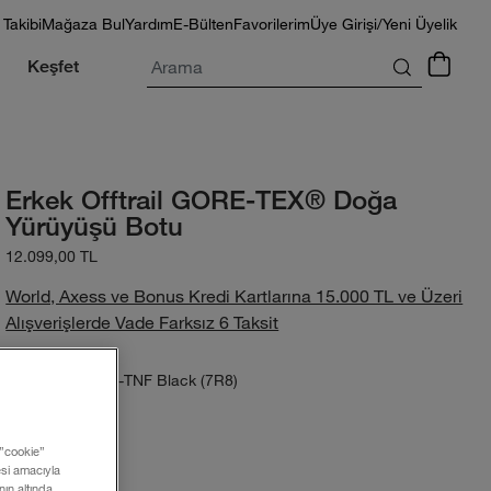
 Takibi
Mağaza Bul
Yardım
E-Bülten
Favorilerim
Üye Girişi/Yeni Üyelik
Arama
Keşfet
Erkek Offtrail GORE-TEX® Doğa
Yürüyüşü Botu
12.099,00 TL
World, Axess ve Bonus Kredi Kartlarına 15.000 TL ve Üzeri
Alışverişlerde Vade Farksız 6 Taksit
Sycamore-TNF Black (7R8)
Renk:
 ”cookie”
Beden:
mesi amacıyla
ın altında