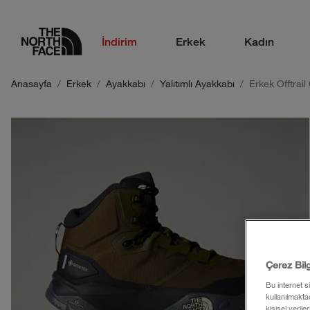
logo
İndirim
Erkek
Kadın
Anasayfa
Erkek
Ayakkabı
Yalıtımlı Ayakkabı
Erkek Offtra
Çerez Bil
Bu internet s
kullanılmaktad
kişisel verile