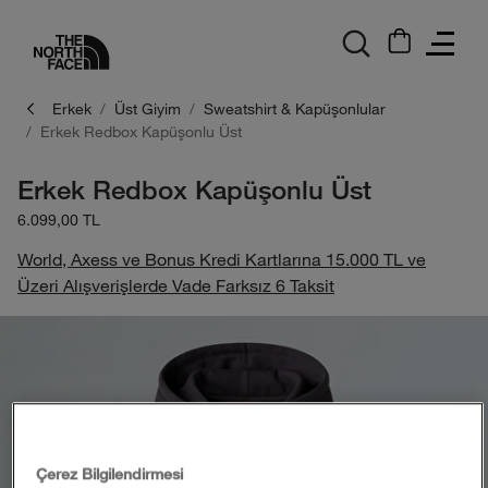
logo
Erkek
Üst Giyim
Sweatshirt & Kapüşonlular
Erkek Redbox Kapüşonlu Üst
Erkek Redbox Kapüşonlu Üst
6.099,00 TL
World, Axess ve Bonus Kredi Kartlarına 15.000 TL ve
Üzeri Alışverişlerde Vade Farksız 6 Taksit
Çerez Bilgilendirmesi