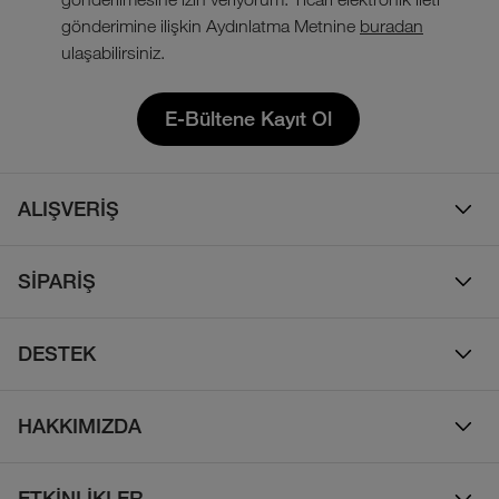
gönderimine ilişkin Aydınlatma Metnine
buradan
ulaşabilirsiniz.
E-Bültene Kayıt Ol
ALIŞVERİŞ
Erkek
SİPARİŞ
Kadın
Sipariş Takibi
Çocuk
DESTEK
Teslimat & Kargo
Çanta
Online Destek
İade Politikası
HAKKIMIZDA
Ayakkabı
İletişim
Bizim Hikayemiz
Yalıtımlı ve Kaz Tüyü Mont
Sıkça Sorulan Sorular
ETKİNLİKLER