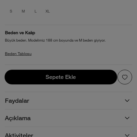
product_attribute_695cfbba0b4013880
product_attribute_695cfbba0b4013
product_attribute_695cfbba0b4
product_attribute_695cfbb
S
M
L
XL
Beden ve Kalıp
Büyük beden. Modelimiz 188 cm boyunda ve M beden giyiyor.
Beden Tablosu
Sepete Ekle
Sepete Ekle
Faydalar
Açıklama
Aktiviteler