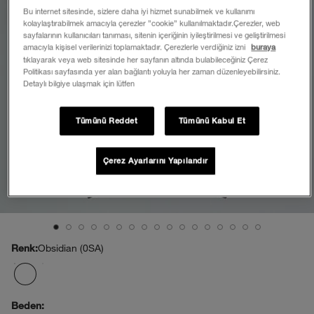
Bu internet sitesinde, sizlere daha iyi hizmet sunabilmek ve kullanımı
kolaylaştırabilmek amacıyla çerezler ”cookie” kullanılmaktadır.Çerezler, web
sayfalarının kullanıcıları tanıması, sitenin içeriğinin iyileştirilmesi ve geliştirilmesi
amacıyla kişisel verilerinizi toplamaktadır. Çerezlerle verdiğiniz izni
buraya
tıklayarak veya web sitesinde her sayfanın altında bulabileceğiniz Çerez
Politikası sayfasında yer alan bağlantı yoluyla her zaman düzenleyebilirsiniz.
Detaylı bilgiye ulaşmak için lütfen
Tümünü Reddet
Tümünü Kabul Et
Çerez Ayarlarını Yapılandır
Obsidian (0SA)
Renk:
Beden: