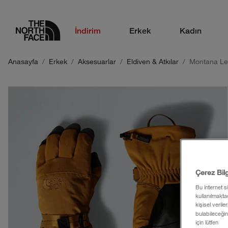
logo
İndirim
Erkek
Kadın
Anasayfa
Erkek
Aksesuarlar
Eldiven & Atkılar
Montana Le
Çerez Bil
Bu internet s
kullanılmaktad
kişisel verile
bulabileceğin
için lütfen