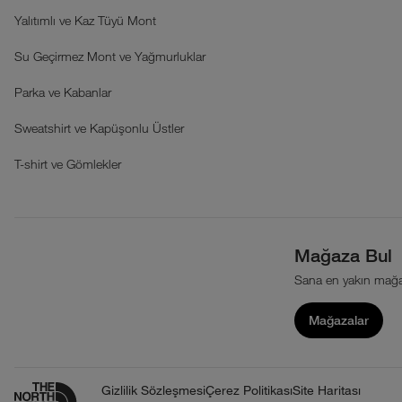
Yalıtımlı ve Kaz Tüyü Mont
Su Geçirmez Mont ve Yağmurluklar
Parka ve Kabanlar
Sweatshirt ve Kapüşonlu Üstler
T-shirt ve Gömlekler
Mağaza Bul
Sana en yakın mağa
Mağazalar
Gizlilik Sözleşmesi
Çerez Politikası
Site Haritası