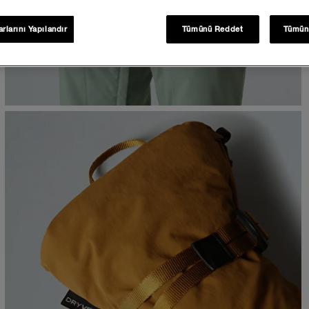
rlarını Yapılandır
Tümünü Reddet
Tümün