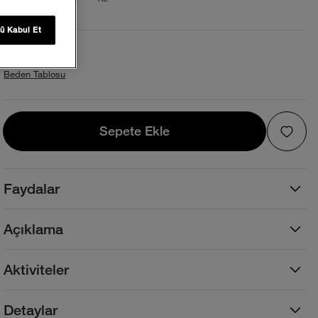
ü Kabul Et
Beden ve Kalıp
Beden Tablosu
Sepete Ekle
Sepete Ekle
Faydalar
Açıklama
Aktiviteler
Detaylar