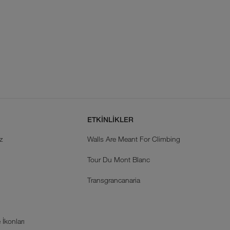
ETKİNLİKLER
z
Walls Are Meant For Climbing
Tour Du Mont Blanc
k
Transgrancanaria
İkonları