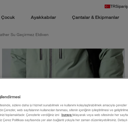
TR
Sipariş
Çocuk
Ayakkabılar
Çantalar & Ekipmanlar
ather Su Geçirmez Eldiven
gilendirmesi
itesinde, sizlere daha iyi hizmet sunabilmek ve kullanımı kolaylaştırabilmek amacıyla çerezler
ır.Çerezler, web sayfalarının kullanıcıları tanıması, sitenin içeriğinin iyileştirilmesi ve geliştiril
rinizi toplamaktadır. Çerezlerle verdiğiniz izni
buraya
tıklayarak veya web sitesinde her sayfan
iz Çerez Politikası sayfasında yer alan bağlantı yoluyla her zaman düzenleyebilirsiniz. Detaylı