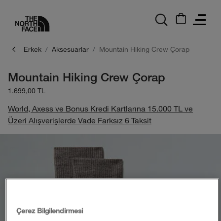
logo
Erkek
Aksesuarlar
Mountain Hiking Crew Çorap
Mountain Hiking Crew Çorap
1.699,00 TL
World, Axess ve Bonus Kredi Kartlarına 15.000 TL ve
Üzeri Alışverişlerde Vade Farksız 6 Taksit
Çerez Bilgilendirmesi