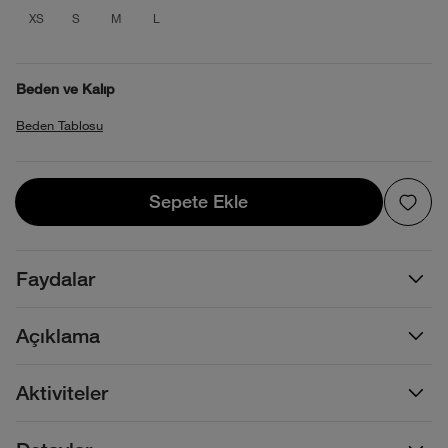
product_attribute_695e12f10b40138808
product_attribute_695e12f10b40138
product_attribute_695e12f10b4
product_attribute_695e12f1
XS
S
M
L
Beden ve Kalıp
Beden Tablosu
Sepete Ekle
Sepete Ekle
Faydalar
Açıklama
Aktiviteler