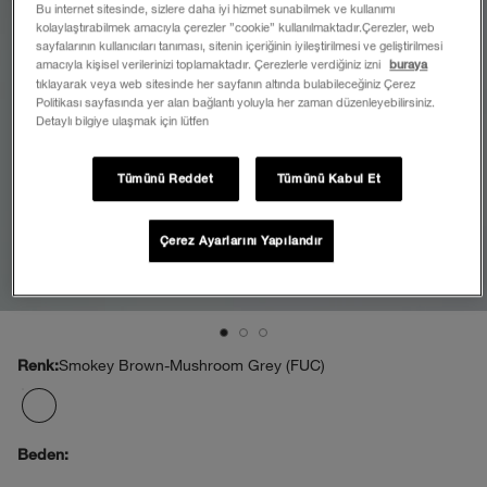
Bu internet sitesinde, sizlere daha iyi hizmet sunabilmek ve kullanımı
kolaylaştırabilmek amacıyla çerezler ”cookie” kullanılmaktadır.Çerezler, web
sayfalarının kullanıcıları tanıması, sitenin içeriğinin iyileştirilmesi ve geliştirilmesi
amacıyla kişisel verilerinizi toplamaktadır. Çerezlerle verdiğiniz izni
buraya
tıklayarak veya web sitesinde her sayfanın altında bulabileceğiniz Çerez
Politikası sayfasında yer alan bağlantı yoluyla her zaman düzenleyebilirsiniz.
Detaylı bilgiye ulaşmak için lütfen
Tümünü Reddet
Tümünü Kabul Et
Çerez Ayarlarını Yapılandır
Smokey Brown-Mushroom Grey (FUC)
Renk:
Beden: