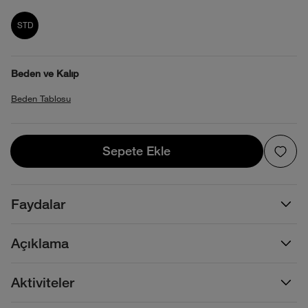
product_attribute_695e28980b4013880
STD
Beden ve Kalıp
Beden Tablosu
Sepete Ekle
Sepete Ekle
Faydalar
Açıklama
Aktiviteler