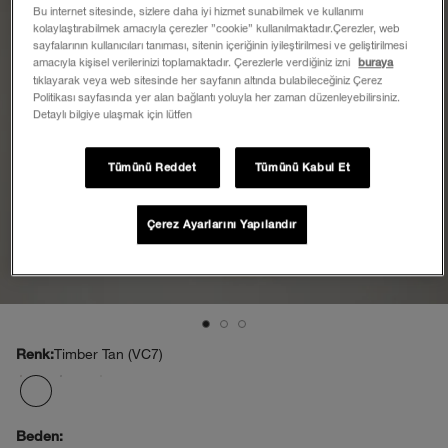
Bu internet sitesinde, sizlere daha iyi hizmet sunabilmek ve kullanımı
kolaylaştırabilmek amacıyla çerezler ”cookie” kullanılmaktadır.Çerezler, web
sayfalarının kullanıcıları tanıması, sitenin içeriğinin iyileştirilmesi ve geliştirilmesi
amacıyla kişisel verilerinizi toplamaktadır. Çerezlerle verdiğiniz izni
buraya
tıklayarak veya web sitesinde her sayfanın altında bulabileceğiniz Çerez
Politikası sayfasında yer alan bağlantı yoluyla her zaman düzenleyebilirsiniz.
Detaylı bilgiye ulaşmak için lütfen
Tümünü Reddet
Tümünü Kabul Et
Çerez Ayarlarını Yapılandır
Timber Tan (VC7)
Renk:
Beden: