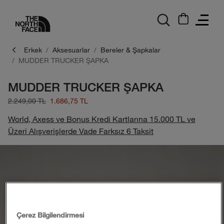
logo
Erkek
Aksesuarlar
Bereler & Şapkalar
MUDDER TRUCKER ŞAPKA
MUDDER TRUCKER ŞAPKA
2.249,00 TL
1.686,75 TL
World, Axess ve Bonus Kredi Kartlarına 15.000 TL ve
Üzeri Alışverişlerde Vade Farksız 6 Taksit
Çerez Bilgilendirmesi