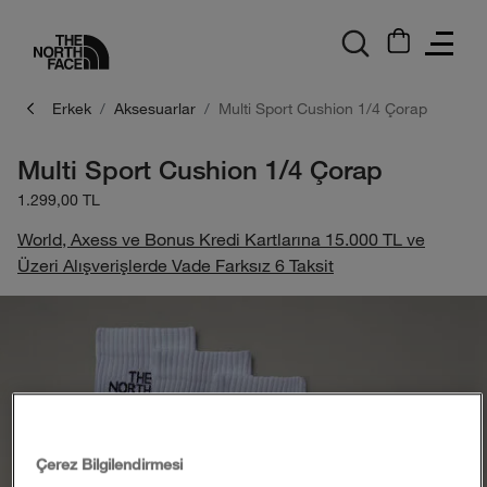
logo
Erkek
Aksesuarlar
Multi Sport Cushion 1/4 Çorap
Multi Sport Cushion 1/4 Çorap
1.299,00 TL
World, Axess ve Bonus Kredi Kartlarına 15.000 TL ve
Üzeri Alışverişlerde Vade Farksız 6 Taksit
Çerez Bilgilendirmesi