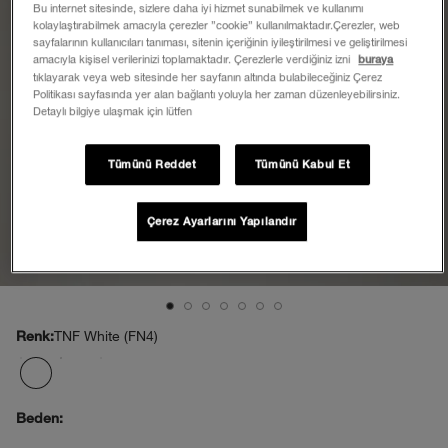
Bu internet sitesinde, sizlere daha iyi hizmet sunabilmek ve kullanımı
kolaylaştırabilmek amacıyla çerezler ”cookie” kullanılmaktadır.Çerezler, web
sayfalarının kullanıcıları tanıması, sitenin içeriğinin iyileştirilmesi ve geliştirilmesi
amacıyla kişisel verilerinizi toplamaktadır. Çerezlerle verdiğiniz izni
buraya
tıklayarak veya web sitesinde her sayfanın altında bulabileceğiniz Çerez
Politikası sayfasında yer alan bağlantı yoluyla her zaman düzenleyebilirsiniz.
Detaylı bilgiye ulaşmak için lütfen
Tümünü Reddet
Tümünü Kabul Et
Çerez Ayarlarını Yapılandır
TNF White (FN4)
Renk:
Beden: