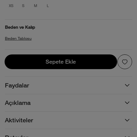
product_attribute_695e25520b4013880
product_attribute_695e25520b4013
product_attribute_695e25520b4
product_attribute_695e255
XS
S
M
L
Beden ve Kalıp
Beden Tablosu
Sepete Ekle
Sepete Ekle
Faydalar
Açıklama
Aktiviteler