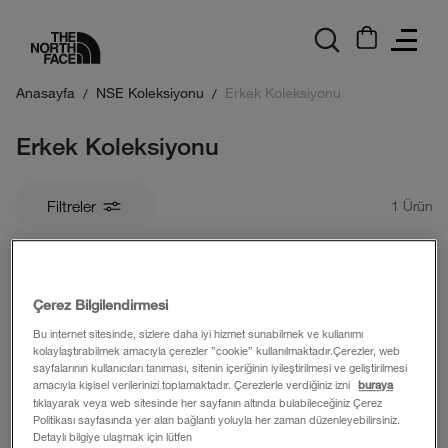
logo
Anasayfa
NSE Koleksiyonu
Erkek Koleksiyonu
Erkek Koleksiyonu
Filtreler
1
Ürün
Çerez Bilgilendirmesi
Bu internet sitesinde, sizlere daha iyi hizmet sunabilmek ve kullanımı
kolaylaştırabilmek amacıyla çerezler ”cookie” kullanılmaktadır.Çerezler, web
sayfalarının kullanıcıları tanıması, sitenin içeriğinin iyileştirilmesi ve geliştirilmesi
amacıyla kişisel verilerinizi toplamaktadır. Çerezlerle verdiğiniz izni
buraya
tıklayarak veya web sitesinde her sayfanın altında bulabileceğiniz Çerez
Politikası sayfasında yer alan bağlantı yoluyla her zaman düzenleyebilirsiniz.
Detaylı bilgiye ulaşmak için lütfen