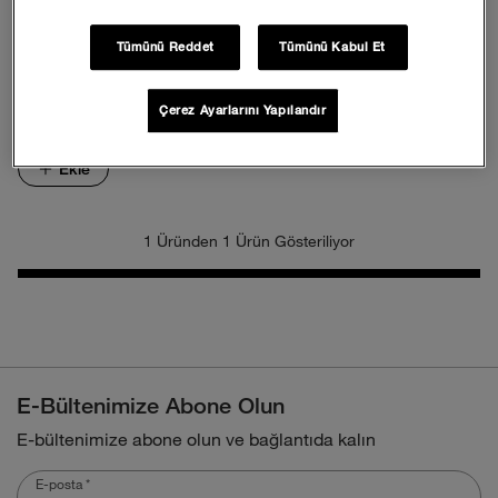
Tümünü Reddet
Tümünü Kabul Et
NSE Everyday Crew Çorap
Çerez Ayarlarını Yapılandır
999,00 TL
Ekle
1 Üründen 1 Ürün Gösteriliyor
E-Bültenimize Abone Olun
E-bültenimize abone olun ve bağlantıda kalın
E-posta
*