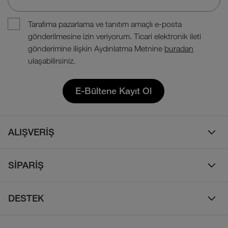
Tarafıma pazarlama ve tanıtım amaçlı e-posta
gönderilmesine izin veriyorum. Ticari elektronik ileti
gönderimine ilişkin Aydınlatma Metnine
buradan
ulaşabilirsiniz.
E-Bültene Kayıt Ol
ALIŞVERİŞ
Erkek
SİPARİŞ
Kadın
Sipariş Takibi
Çocuk
DESTEK
Teslimat & Kargo
Çanta
Online Destek