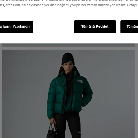
iz Çerez Politikası sayfasında yer alan bağlantı yoluyla her zaman düzenleyebilirsiniz. Detaylı
rlarını Yapılandır
Tümünü Reddet
Tümün