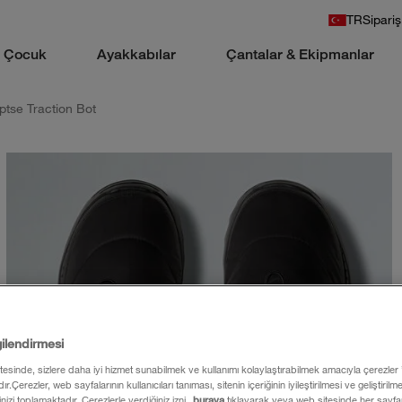
TR
Sipariş
Çocuk
Ayakkabılar
Çantalar & Ekipmanlar
ptse Traction Bot
gilendirmesi
itesinde, sizlere daha iyi hizmet sunabilmek ve kullanımı kolaylaştırabilmek amacıyla çerezler
ır.Çerezler, web sayfalarının kullanıcıları tanıması, sitenin içeriğinin iyileştirilmesi ve geliştiril
rinizi toplamaktadır. Çerezlerle verdiğiniz izni
buraya
tıklayarak veya web sitesinde her sayfan