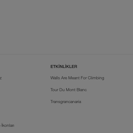
ETKİNLİKLER
z
Walls Are Meant For Climbing
Tour Du Mont Blanc
k
Transgrancanaria
İkonları