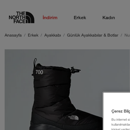
logo
İndirim
Erkek
Kadın
Anasayfa
Erkek
Ayakkabı
Günlük Ayakkabılar & Botlar
Nu
Çerez Bil
Bu internet s
kullanılmaktad
kişisel verile