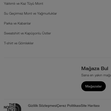
Yalıtımlı ve Kaz Tüyü Mont
Su Geçirmez Mont ve Yağmurluklar
Parka ve Kabanlar
Sweatshirt ve Kapüşonlu Üstler
T-shirt ve Gömlekler
Mağaza Bul
Sana en yakın mağa
Mağazalar
Gizlilik Sözleşmesi
Çerez Politikası
Site Haritası