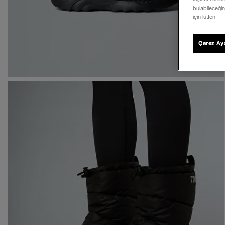
bulabileceğin
için lütfen
Çerez Aya