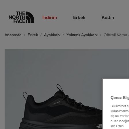
logo
İndirim
Erkek
Kadın
Anasayfa
Erkek
Ayakkabı
Yalıtımlı Ayakkabı
Offtrail Vers
Çerez Bil
Bu internet s
kullanılmaktad
kişisel verile
bulabileceğin
için lütfen