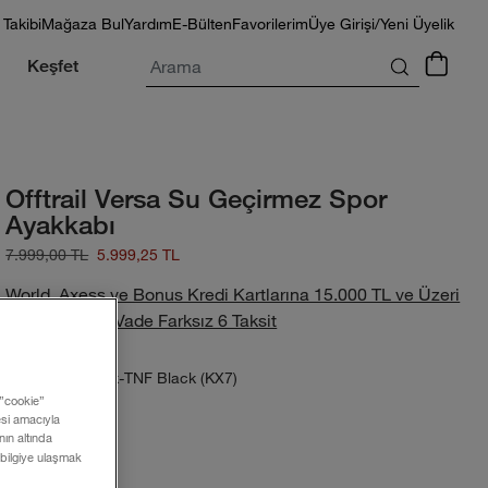
 Takibi
Mağaza Bul
Yardım
E-Bülten
Favorilerim
Üye Girişi/Yeni Üyelik
Arama
Keşfet
Offtrail Versa Su Geçirmez Spor
Ayakkabı
7.999,00 TL
5.999,25 TL
World, Axess ve Bonus Kredi Kartlarına 15.000 TL ve Üzeri
Alışverişlerde Vade Farksız 6 Taksit
TNF Black-TNF Black (KX7)
Renk:
 ”cookie”
mesi amacıyla
ın altında
 bilgiye ulaşmak
Beden: