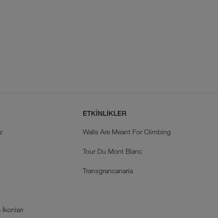
ETKİNLİKLER
z
Walls Are Meant For Climbing
Tour Du Mont Blanc
k
Transgrancanaria
İkonları