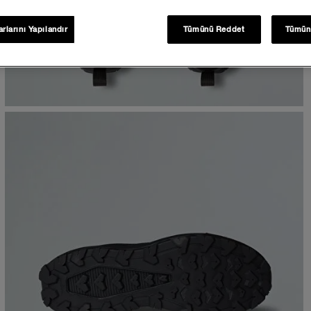
rlarını Yapılandır
Tümünü Reddet
Tümün