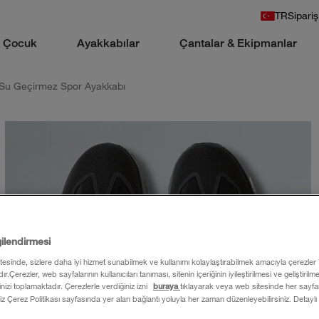
TR
Sipariş
Çocuk
Ayakkabılar
Çantalar & Ekipmanlar
a Su Geçirmez Spor Ayakkabı
gilendirmesi
itesinde, sizlere daha iyi hizmet sunabilmek ve kullanımı kolaylaştırabilmek amacıyla çerezler
ır.Çerezler, web sayfalarının kullanıcıları tanıması, sitenin içeriğinin iyileştirilmesi ve geliştiril
rinizi toplamaktadır. Çerezlerle verdiğiniz izni
buraya
tıklayarak veya web sitesinde her sayfan
iz Çerez Politikası sayfasında yer alan bağlantı yoluyla her zaman düzenleyebilirsiniz. Detaylı