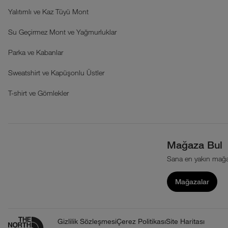
Yalıtımlı ve Kaz Tüyü Mont
Su Geçirmez Mont ve Yağmurluklar
Parka ve Kabanlar
Sweatshirt ve Kapüşonlu Üstler
T-shirt ve Gömlekler
Mağaza Bul
Sana en yakın mağa
Mağazalar
Gizlilik Sözleşmesi
Çerez Politikası
Site Haritası