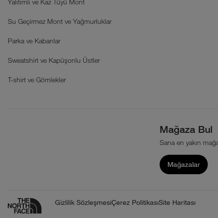
Yalıtımlı ve Kaz Tüyü Mont
Su Geçirmez Mont ve Yağmurluklar
Parka ve Kabanlar
Sweatshirt ve Kapüşonlu Üstler
T-shirt ve Gömlekler
Mağaza Bul
Sana en yakın mağa
Mağazalar
Gizlilik Sözleşmesi
Çerez Politikası
Site Haritası