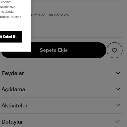
 ”cookie”
mesi amacıyla
Beden ve Kalıp
ın altında
Geniş. 40 Litre. 31,8 cm x 22,9 cm x 53,3 cm
 bilgiye ulaşmak
Beden Tablosu
ü Kabul Et
Sepete Ekle
Sepete Ekle
Faydalar
Açıklama
Aktiviteler
Detaylar