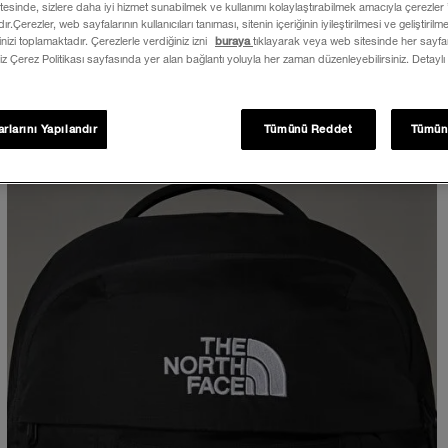
itesinde, sizlere daha iyi hizmet sunabilmek ve kullanımı kolaylaştırabilmek amacıyla çerezler
ır.Çerezler, web sayfalarının kullanıcıları tanıması, sitenin içeriğinin iyileştirilmesi ve geliştiril
rinizi toplamaktadır. Çerezlerle verdiğiniz izni
buraya
tıklayarak veya web sitesinde her sayfan
iz Çerez Politikası sayfasında yer alan bağlantı yoluyla her zaman düzenleyebilirsiniz. Detaylı
rlarını Yapılandır
Tümünü Reddet
Tümün