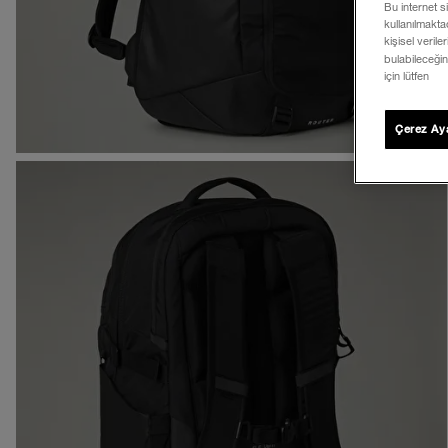
Bu internet s
kullanılmaktad
kişisel verile
bulabileceğin
için lütfen
Çerez Aya