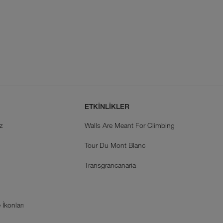
ETKİNLİKLER
z
Walls Are Meant For Climbing
Tour Du Mont Blanc
k
Transgrancanaria
İkonları