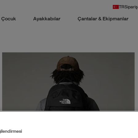
TR
Sipariş
Çocuk
Ayakkabılar
Çantalar & Ekipmanlar
gilendirmesi