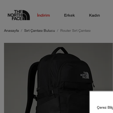
logo
İndirim
Erkek
Kadın
Anasayfa
Sırt Çantası Bulucu
Router Sırt Çantası
Çerez Bil