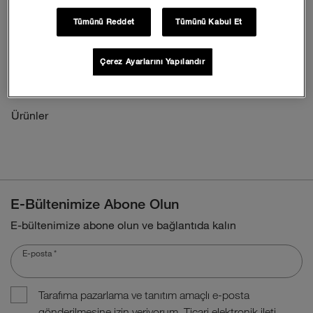
İşlem Rehberi
Tümünü Reddet
Tümünü Kabul Et
İadeler
Sıkça Sorulan Sorular
Çerez Ayarlarını Yapılandır
Ürün Teknoloji Bilgileri
Ürünler
E-Bültenimize Abone Olun
E-bültenimize abone olun ve bağlantıda kalın
E-posta
*
Tarafıma pazarlama ve tanıtım amaçlı e-posta
gönderilmesine izin veriyorum. Ticari elektronik ileti