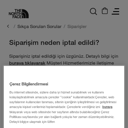
logo
Sıkça Sorulan Sorular
Siparişler
Siparişim neden iptal edildi?
Siparişiniz iptal edildiği için üzgünüz. Detaylı bilgi için
Müşteri Hizmetlerimizle iletişime
buraya tıklayarak
geçebilirsiniz.
Yardım Merkezi
Çerez Bilgilendirmesi
Bu internet sitesinde, sizlere daha iyi hizmet sunabilmek ve kullanımı
İletişim
kolaylaştırabilmek amacıyla çerezler ”cookie” kullanılmaktadır.Çerezler, web
sayfalarının kullanıcıları tanıması, sitenin içeriğinin iyileştirilmesi ve geliştirilmesi
Ürün Bakımı
amacıyla kişisel verilerinizi toplamaktadır. Çerezlerle verdiğiniz izni
buraya
tıklayarak veya web sitesinde her sayfanın altında bulabileceğiniz Çerez
Politikası sayfasında yer alan bağlantı yoluyla her zaman düzenleyebilirsiniz.
Beden Tablosu
Detaylı bilgiye ulaşmak için lütfen