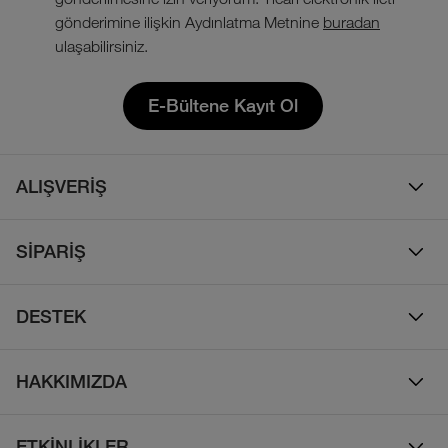
gönderimine ilişkin Aydınlatma Metnine
buradan
ulaşabilirsiniz.
E-Bültene Kayıt Ol
ALIŞVERİŞ
Erkek
SİPARİŞ
Kadın
Sipariş Takibi
Çocuk
DESTEK
Teslimat & Kargo
Çanta
Online Destek
İade Politikası
HAKKIMIZDA
Ayakkabı
İletişim
Bizim Hikayemiz
Yalıtımlı ve Kaz Tüyü Mont
Sıkça Sorulan Sorular
ETKİNLİKLER