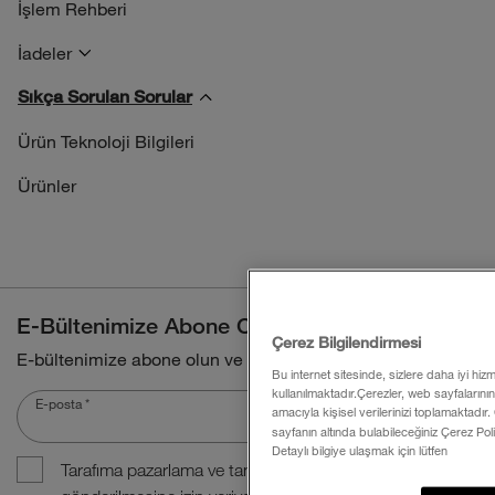
İşlem Rehberi
İadeler
Sıkça Sorulan Sorular
Ürün Teknoloji Bilgileri
Ürünler
E-Bültenimize Abone Olun
Çerez Bilgilendirmesi
E-bültenimize abone olun ve bağlantıda kalın
Bu internet sitesinde, sizlere daha iyi hi
kullanılmaktadır.Çerezler, web sayfalarının ku
E-posta
*
amacıyla kişisel verilerinizi toplamaktadır.
sayfanın altında bulabileceğiniz Çerez Pol
Detaylı bilgiye ulaşmak için lütfen
Tarafıma pazarlama ve tanıtım amaçlı e-posta