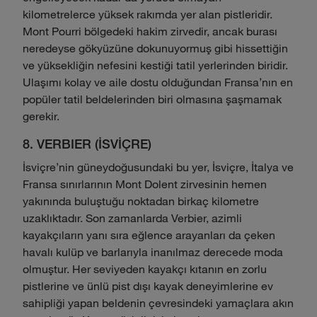
kilometrelerce yüksek rakımda yer alan pistleridir.
Mont Pourri bölgedeki hakim zirvedir, ancak burası
neredeyse gökyüzüne dokunuyormuş gibi hissettiğin
ve yüksekliğin nefesini kestiği tatil yerlerinden biridir.
Ulaşımı kolay ve aile dostu olduğundan Fransa'nın en
popüler tatil beldelerinden biri olmasına şaşmamak
gerekir.
8. VERBIER (İSVİÇRE)
İsviçre'nin güneydoğusundaki bu yer, İsviçre, İtalya ve
Fransa sınırlarının Mont Dolent zirvesinin hemen
yakınında buluştuğu noktadan birkaç kilometre
uzaklıktadır. Son zamanlarda Verbier, azimli
kayakçıların yanı sıra eğlence arayanları da çeken
havalı kulüp ve barlarıyla inanılmaz derecede moda
olmuştur. Her seviyeden kayakçı kıtanın en zorlu
pistlerine ve ünlü pist dışı kayak deneyimlerine ev
sahipliği yapan beldenin çevresindeki yamaçlara akın