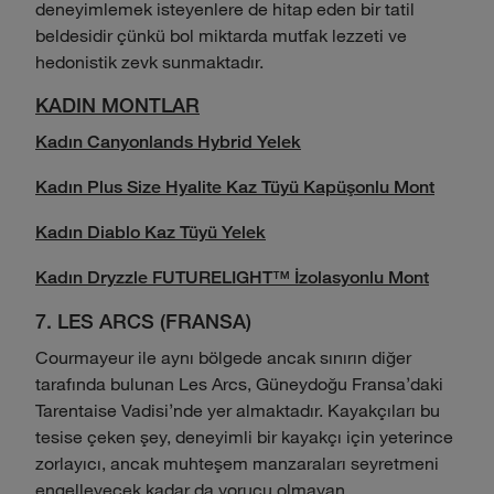
deneyimlemek isteyenlere de hitap eden bir tatil
beldesidir çünkü bol miktarda mutfak lezzeti ve
hedonistik zevk sunmaktadır.
KADIN MONTLAR
Kadın Canyonlands Hybrid Yelek
Kadın Plus Size Hyalite Kaz Tüyü Kapüşonlu Mont
Kadın Diablo Kaz Tüyü Yelek
Kadın Dryzzle FUTURELIGHT™ İzolasyonlu Mont
7. LES ARCS (FRANSA)
Courmayeur ile aynı bölgede ancak sınırın diğer
tarafında bulunan Les Arcs, Güneydoğu Fransa'daki
Tarentaise Vadisi'nde yer almaktadır. Kayakçıları bu
tesise çeken şey, deneyimli bir kayakçı için yeterince
zorlayıcı, ancak muhteşem manzaraları seyretmeni
engelleyecek kadar da yorucu olmayan