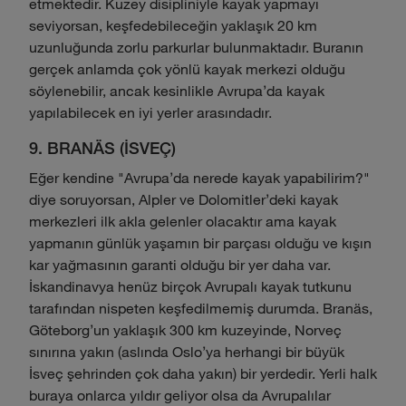
etmektedir. Kuzey disipliniyle kayak yapmayı
seviyorsan, keşfedebileceğin yaklaşık 20 km
uzunluğunda zorlu parkurlar bulunmaktadır. Buranın
gerçek anlamda çok yönlü kayak merkezi olduğu
söylenebilir, ancak kesinlikle Avrupa'da kayak
yapılabilecek en iyi yerler arasındadır.
9. BRANÄS (İSVEÇ)
Eğer kendine "Avrupa'da nerede kayak yapabilirim?"
diye soruyorsan, Alpler ve Dolomitler'deki kayak
merkezleri ilk akla gelenler olacaktır ama kayak
yapmanın günlük yaşamın bir parçası olduğu ve kışın
kar yağmasının garanti olduğu bir yer daha var.
İskandinavya henüz birçok Avrupalı kayak tutkunu
tarafından nispeten keşfedilmemiş durumda. Branäs,
Göteborg'un yaklaşık 300 km kuzeyinde, Norveç
sınırına yakın (aslında Oslo'ya herhangi bir büyük
İsveç şehrinden çok daha yakın) bir yerdedir. Yerli halk
buraya onlarca yıldır geliyor olsa da Avrupalılar