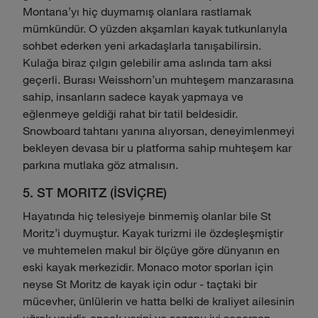
Montana'yı hiç duymamış olanlara rastlamak
mümkündür. O yüzden akşamları kayak tutkunlarıyla
sohbet ederken yeni arkadaşlarla tanışabilirsin.
Kulağa biraz çılgın gelebilir ama aslında tam aksi
geçerli. Burası Weisshorn'un muhteşem manzarasına
sahip, insanların sadece kayak yapmaya ve
eğlenmeye geldiği rahat bir tatil beldesidir.
Snowboard tahtanı yanına alıyorsan, deneyimlenmeyi
bekleyen devasa bir u platforma sahip muhteşem kar
parkına mutlaka göz atmalısın.
5. ST MORITZ (İSVİÇRE)
Hayatında hiç telesiyeje binmemiş olanlar bile St
Moritz'i duymuştur. Kayak turizmi ile özdeşleşmiştir
ve muhtemelen makul bir ölçüye göre dünyanın en
eski kayak merkezidir. Monaco motor sporları için
neyse St Moritz de kayak için odur - taçtaki bir
mücevher, ünlülerin ve hatta belki de kraliyet ailesinin
uğrak yeridir, ancak yerini ve sezonu iyi seçersen