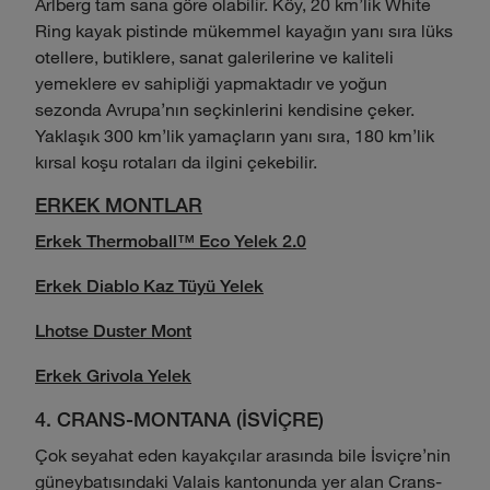
Arlberg tam sana göre olabilir. Köy, 20 km'lik White
Ring kayak pistinde mükemmel kayağın yanı sıra lüks
otellere, butiklere, sanat galerilerine ve kaliteli
yemeklere ev sahipliği yapmaktadır ve yoğun
sezonda Avrupa'nın seçkinlerini kendisine çeker.
Yaklaşık 300 km'lik yamaçların yanı sıra, 180 km'lik
kırsal koşu rotaları da ilgini çekebilir.
ERKEK MONTLAR
Erkek Thermoball™ Eco Yelek 2.0
Erkek Diablo Kaz Tüyü Yelek
Lhotse Duster Mont
Erkek Grivola Yelek
4. CRANS-MONTANA (İSVİÇRE)
Çok seyahat eden kayakçılar arasında bile İsviçre'nin
güneybatısındaki Valais kantonunda yer alan Crans-