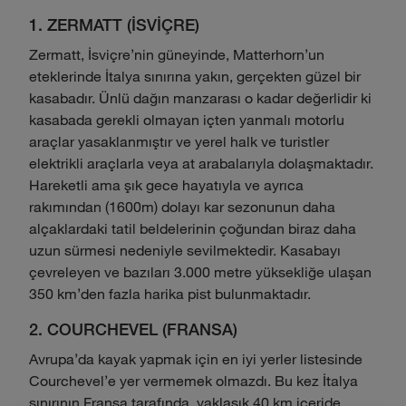
1. ZERMATT (İSVİÇRE)
Zermatt, İsviçre'nin güneyinde, Matterhorn'un
eteklerinde İtalya sınırına yakın, gerçekten güzel bir
kasabadır. Ünlü dağın manzarası o kadar değerlidir ki
kasabada gerekli olmayan içten yanmalı motorlu
araçlar yasaklanmıştır ve yerel halk ve turistler
elektrikli araçlarla veya at arabalarıyla dolaşmaktadır.
Hareketli ama şık gece hayatıyla ve ayrıca
rakımından (1600m) dolayı kar sezonunun daha
alçaklardaki tatil beldelerinin çoğundan biraz daha
uzun sürmesi nedeniyle sevilmektedir. Kasabayı
çevreleyen ve bazıları 3.000 metre yüksekliğe ulaşan
350 km'den fazla harika pist bulunmaktadır.
2. COURCHEVEL (FRANSA)
Avrupa'da kayak yapmak için en iyi yerler listesinde
Courchevel'e yer vermemek olmazdı. Bu kez İtalya
sınırının Fransa tarafında, yaklaşık 40 km içeride,