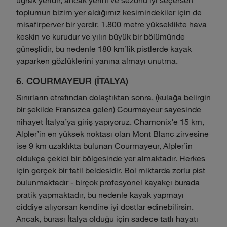
toplumun bizim yer aldığımız kesimindekiler için de
misafirperver bir yerdir. 1.800 metre yükseklikte hava
keskin ve kurudur ve yılın büyük bir bölümünde
güneşlidir, bu nedenle 180 km'lik pistlerde kayak
yaparken gözlüklerini yanına almayı unutma.
6. COURMAYEUR (İTALYA)
Sınırların etrafından dolaştıktan sonra, (kulağa belirgin
bir şekilde Fransızca gelen) Courmayeur sayesinde
nihayet İtalya'ya giriş yapıyoruz. Chamonix'e 15 km,
Alpler'in en yüksek noktası olan Mont Blanc zirvesine
ise 9 km uzaklıkta bulunan Courmayeur, Alpler'in
oldukça çekici bir bölgesinde yer almaktadır. Herkes
için gerçek bir tatil beldesidir. Bol miktarda zorlu pist
bulunmaktadır - birçok profesyonel kayakçı burada
pratik yapmaktadır, bu nedenle kayak yapmayı
ciddiye alıyorsan kendine iyi dostlar edinebilirsin.
Ancak, burası İtalya olduğu için sadece tatlı hayatı