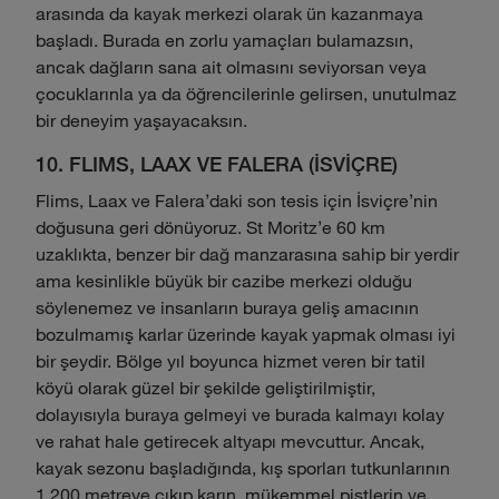
arasında da kayak merkezi olarak ün kazanmaya
başladı. Burada en zorlu yamaçları bulamazsın,
ancak dağların sana ait olmasını seviyorsan veya
çocuklarınla ya da öğrencilerinle gelirsen, unutulmaz
bir deneyim yaşayacaksın.
10. FLIMS, LAAX VE FALERA (İSVİÇRE)
Flims, Laax ve Falera'daki son tesis için İsviçre'nin
doğusuna geri dönüyoruz. St Moritz'e 60 km
uzaklıkta, benzer bir dağ manzarasına sahip bir yerdir
ama kesinlikle büyük bir cazibe merkezi olduğu
söylenemez ve insanların buraya geliş amacının
bozulmamış karlar üzerinde kayak yapmak olması iyi
bir şeydir. Bölge yıl boyunca hizmet veren bir tatil
köyü olarak güzel bir şekilde geliştirilmiştir,
dolayısıyla buraya gelmeyi ve burada kalmayı kolay
ve rahat hale getirecek altyapı mevcuttur. Ancak,
kayak sezonu başladığında, kış sporları tutkunlarının
1.200 metreye çıkıp karın, mükemmel pistlerin ve