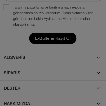
Tarafıma pazarlama ve tanıtım amaçlı e-posta
gönderilmesine izin veriyorum. Ticari elektronik ileti
gönderimine ilişkin Aydınlatma Metnine
buradan
ulaşabilirsiniz.
E-Bültene Kayıt Ol
ALIŞVERİŞ
Erkek
SİPARİŞ
Kadın
Sipariş Takibi
Çocuk
DESTEK
Teslimat & Kargo
Çanta
Online Destek
İade Politikası
HAKKIMIZDA
Ayakkabı