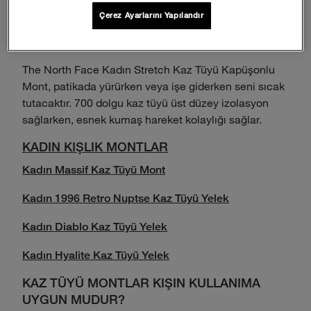
oluşan bir kombinasyon tercih edebilirsin.
Çerez Ayarlarını Yapılandır
Sonrasında, dış katmanlar rahat hissettiğin sıcaklığı
korumana yardımcı olmak için çıkarılabilir.
The North Face Kadın Stretch Kaz Tüyü Kapüşonlu
Mont, patikada yürürken veya işe giderken seni sıcak
tutacaktır. 700 dolgu kaz tüyü üst düzey izolasyon
sağlarken, esnek kumaş hareket kolaylığı sağlar.
KADIN KIŞLIK MONTLAR
Kadın Massif Kaz Tüyü Mont
Kadın 1996 Retro Nuptse Kaz Tüyü Yelek
Kadın Diablo Kaz Tüyü Yelek
Kadın Hyalite Kaz Tüyü Yelek
KAZ TÜYÜ MONTLAR KIŞIN KULLANIMA
UYGUN MUDUR?