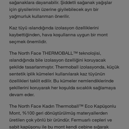
sağanaklara dayanabilir. Şiddetli sağanak yağışlar
için giysilerinin üzerine giyilebilecek ayrı bir
yağmurluk kullanman önerilir.
Kaz tüyü ıslandığında izolasyon özelliklerini
kaybettiğinden, hava koşullarına uygun bir mont
seçmek önemlidir.
The North Face THERMOBALL™ teknolojisi,
ıslandığında bile izolasyon özelliğini koruyacak
şekilde tasarlanmıştır. Thermoball izolasyonda, küçük
sentetik iplik kümeleri kullanılarak kaz tüyünün
özellikleri taklit edilir. Bu kümeler nemlendiklerinde
şekillerini koruyarak her koşulda sıcaklık sağlamaya
devam eder.
The North Face Kadın Thermoball™ Eco Kapüşonlu
Mont, %100 geri dönüştürülmüş materyallerden
üretilen çok yönlü bir üründür. Fermuarlı cepleri ve
sabit kapüşonu ile bu mont kendi cebine sığarak