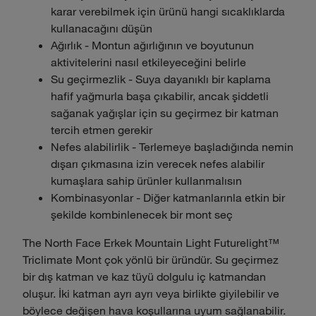
karar verebilmek için ürünü hangi sıcaklıklarda
kullanacağını düşün
Ağırlık - Montun ağırlığının ve boyutunun
aktivitelerini nasıl etkileyeceğini belirle
Su geçirmezlik - Suya dayanıklı bir kaplama
hafif yağmurla başa çıkabilir, ancak şiddetli
sağanak yağışlar için su geçirmez bir katman
tercih etmen gerekir
Nefes alabilirlik - Terlemeye başladığında nemin
dışarı çıkmasına izin verecek nefes alabilir
kumaşlara sahip ürünler kullanmalısın
Kombinasyonlar - Diğer katmanlarınla etkin bir
şekilde kombinlenecek bir mont seç
The North Face Erkek Mountain Light Futurelight™
Triclimate Mont çok yönlü bir üründür. Su geçirmez
bir dış katman ve kaz tüyü dolgulu iç katmandan
oluşur. İki katman ayrı ayrı veya birlikte giyilebilir ve
böylece değişen hava koşullarına uyum sağlanabilir.