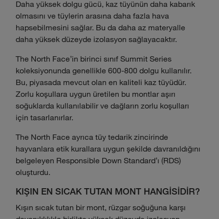
Daha yüksek dolgu gücü, kaz tüyünün daha kabarık
olmasını ve tüylerin arasına daha fazla hava
hapsebilmesini sağlar. Bu da daha az materyalle
daha yüksek düzeyde izolasyon sağlayacaktır.
The North Face'in birinci sınıf Summit Series
koleksiyonunda genellikle 600-800 dolgu kullanılır.
Bu, piyasada mevcut olan en kaliteli kaz tüyüdür.
Zorlu koşullara uygun üretilen bu montlar aşırı
soğuklarda kullanılabilir ve dağların zorlu koşulları
için tasarlanırlar.
The North Face ayrıca tüy tedarik zincirinde
hayvanlara etik kurallara uygun şekilde davranıldığını
belgeleyen Responsible Down Standard'ı (RDS)
oluşturdu.
KIŞIN EN SICAK TUTAN MONT HANGİSİDİR?
Kışın sıcak tutan bir mont, rüzgar soğuğuna karşı
dayanıklılıkla birlikte yüksek düzeyde izolasyon