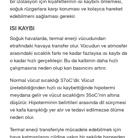
bir izolasyon için kıyafetlerinin ısı kaybını önlemesi,
soğuk rüzgarlara karşı koruması ve kolayca hareket
edebilmeni sağlaması gerekir.
ISI KAYBI
Soğuk havalarda, termal enerji vücudundan
etrafındaki havaya transfer olur. Vücudun ve atmosfer
arasındaki sıcaklık farkı ne kadar fazlaysa ısı kaybı da
o kadar hızlı gerçekleşir. Bu da kalbinin daha hızlı
çalışmasına neden olup kan basıncını artırır.
Normal vücut sıcaklığı 37oC’dir. Vücut
üretebildiğinden hızlı ısı kaybettiğinde hipotermi
meydana gelir ve vücut sıcaklığını 35oC’nin altına
düşürür. Hipoterminin belirtileri arasında dil sürçmesi
ve kafa karışıklığı yer alır ve tedavi edilmezse ölüme
neden olur.
Termal enerji transferiyle mücadele edebilmek için
hava katmanlarını cildine yakın bir şekilde hapseden