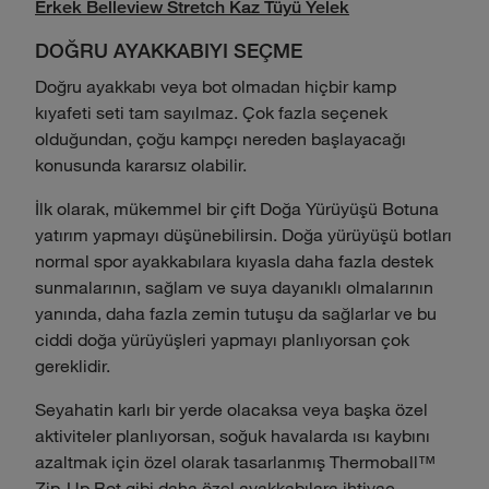
Erkek Belleview Stretch Kaz Tüyü Yelek
DOĞRU AYAKKABIYI SEÇME
Doğru ayakkabı veya bot olmadan hiçbir kamp
kıyafeti seti tam sayılmaz. Çok fazla seçenek
olduğundan, çoğu kampçı nereden başlayacağı
konusunda kararsız olabilir.
İlk olarak, mükemmel bir çift Doğa Yürüyüşü Botuna
yatırım yapmayı düşünebilirsin. Doğa yürüyüşü botları
normal spor ayakkabılara kıyasla daha fazla destek
sunmalarının, sağlam ve suya dayanıklı olmalarının
yanında, daha fazla zemin tutuşu da sağlarlar ve bu
ciddi doğa yürüyüşleri yapmayı planlıyorsan çok
gereklidir.
Seyahatin karlı bir yerde olacaksa veya başka özel
aktiviteler planlıyorsan, soğuk havalarda ısı kaybını
azaltmak için özel olarak tasarlanmış Thermoball™
Zip-Up Bot gibi daha özel ayakkabılara ihtiyaç