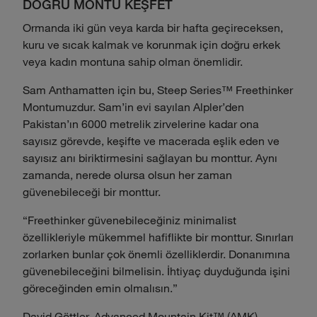
DOĞRU MONTU KEŞFET
Ormanda iki gün veya karda bir hafta geçireceksen,
kuru ve sıcak kalmak ve korunmak için doğru erkek
veya kadın montuna sahip olman önemlidir.
Sam Anthamatten için bu, Steep Series™ Freethinker
Montumuzdur. Sam’in evi sayılan Alpler’den
Pakistan’ın 6000 metrelik zirvelerine kadar ona
sayısız görevde, keşifte ve macerada eşlik eden ve
sayısız anı biriktirmesini sağlayan bu monttur. Aynı
zamanda, nerede olursa olsun her zaman
güvenebileceği bir monttur.
“Freethinker güvenebileceğiniz minimalist
özellikleriyle mükemmel hafiflikte bir monttur. Sınırları
zorlarken bunlar çok önemli özelliklerdir. Donanımına
güvenebileceğini bilmelisin. İhtiyaç duyduğunda işini
göreceğinden emin olmalısın.”
David Göttler, Advanced Mountain Kit™ (AMK)