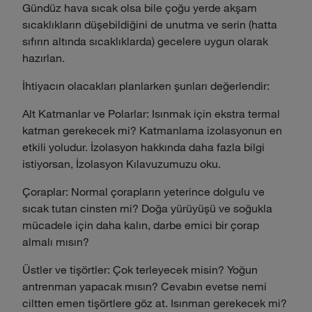
Gündüz hava sıcak olsa bile çoğu yerde akşam
sıcaklıkların düşebildiğini de unutma ve serin (hatta
sıfırın altında sıcaklıklarda) gecelere uygun olarak
hazırlan.
İhtiyacın olacakları planlarken şunları değerlendir:
Alt Katmanlar ve Polarlar: Isınmak için ekstra termal
katman gerekecek mi? Katmanlama izolasyonun en
etkili yoludur. İzolasyon hakkında daha fazla bilgi
istiyorsan, İzolasyon Kılavuzumuzu oku.
Çoraplar: Normal çorapların yeterince dolgulu ve
sıcak tutan cinsten mi? Doğa yürüyüşü ve soğukla
mücadele için daha kalın, darbe emici bir çorap
almalı mısın?
Üstler ve tişörtler: Çok terleyecek misin? Yoğun
antrenman yapacak mısın? Cevabın evetse nemi
ciltten emen tişörtlere göz at. Isınman gerekecek mi?