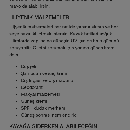
mayo da alabilirsin.
HİJYENİK MALZEMELER
Hijyenik malzemeleri her tatilde yanına alırsın ve her
şeye hazırlıklı olmak istersin. Kayak tatilleri soğuk
iklimlerde yapılsa da güneşin UV ışınları hala gücünü
koruyabilir. Cildini korumak için yanına güneş kremi
de al.
Duş jeli
Şampuan ve saç kremi
Diş fırçası ve diş macunu
Deodorant
Makyaj malzemesi
Güneş kremi
SPF’li dudak merhemi
Güneş sonrası nemlendirici
KAYAĞA GİDERKEN ALABİLECEĞİN