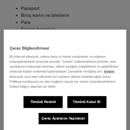
Pasaport
Biniş kartın ve biletlerin
Para
Sigorta belgeleri
GHIC (yalnızca AB seyahatlerinde)
Cep telefonun ve şarj cihazı
Çerez Bilgilendirmesi
Banka/kredi kartların
Teleferik/ekipman kiralama belgelerin
Bu internet sitesinde, sizlere daha iyi hizmet sunabilmek ve kullanımı
kolaylaştırabilmek amacıyla çerezler ”cookie” kullanılmaktadır.Çerezler, web
sayfalarının kullanıcıları tanıması, sitenin içeriğinin iyileştirilmesi ve geliştirilmesi
KAYAK EKİPMANI
amacıyla kişisel verilerinizi toplamaktadır. Çerezlerle verdiğiniz izni
buraya
tıklayarak veya web sitesinde her sayfanın altında bulabileceğiniz Çerez
Taşıyacağın kayak ekipmanı miktarı sahip olduğun
Politikası sayfasında yer alan bağlantı yoluyla her zaman düzenleyebilirsiniz.
ekipman miktarına bağlıdır. Kayağa yeni
Detaylı bilgiye ulaşmak için lütfen
başlayanların kaldıkları yerde ekipman kiralaması iyi
bir fikir olacaktır. Böylece, büyük ve ağır bir valizle
Tümünü Reddet
Tümünü Kabul Et
seyahat etmek zorunda kalmazlar. Düzenli olarak
kayak yapıyor ve ekipmana yatırım yaptıysan, bu
Çerez Ayarlarını Yapılandır
kategorilere göre eşyalarını topla.