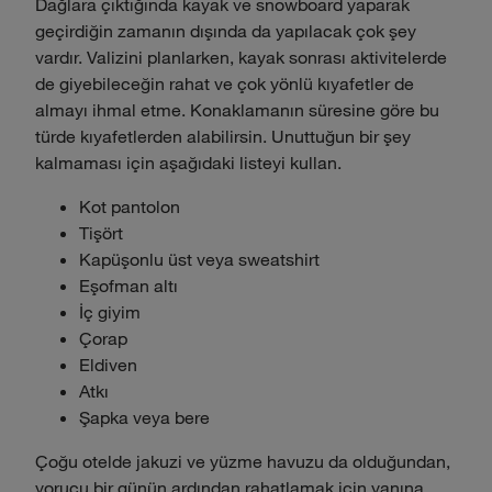
Dağlara çıktığında kayak ve snowboard yaparak
geçirdiğin zamanın dışında da yapılacak çok şey
vardır. Valizini planlarken, kayak sonrası aktivitelerde
de giyebileceğin rahat ve çok yönlü kıyafetler de
almayı ihmal etme. Konaklamanın süresine göre bu
türde kıyafetlerden alabilirsin. Unuttuğun bir şey
kalmaması için aşağıdaki listeyi kullan.
Kot pantolon
Tişört
Kapüşonlu üst veya sweatshirt
Eşofman altı
İç giyim
Çorap
Eldiven
Atkı
Şapka veya bere
Çoğu otelde jakuzi ve yüzme havuzu da olduğundan,
yorucu bir günün ardından rahatlamak için yanına