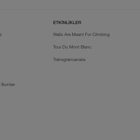
ETKİNLİKLER
z
Walls Are Meant For Climbing
Tour Du Mont Blanc
k
Transgrancanaria
İkonları