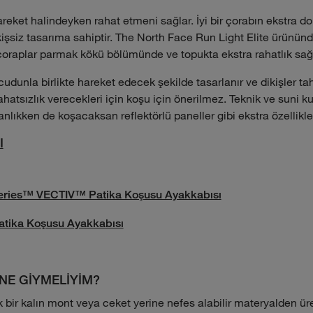
hareket halindeyken rahat etmeni sağlar. İyi bir çorabın ekstra 
işsiz tasarıma sahiptir. The North Face Run Light Elite ürünün
çoraplar parmak kökü bölümünde ve topukta ekstra rahatlık sağ
ücudunla birlikte hareket edecek şekilde tasarlanır ve dikişler tah
ahatsızlık verecekleri için koşu için önerilmez. Teknik ve suni
nlıkken de koşacaksan reflektörlü paneller gibi ekstra özellikler 
I
 Series™ VECTIV™ Patika Koşusu Ayakkabısı
tika Koşusu Ayakkabısı
NE GİYMELİYİM?
bir kalın mont veya ceket yerine nefes alabilir materyalden üre