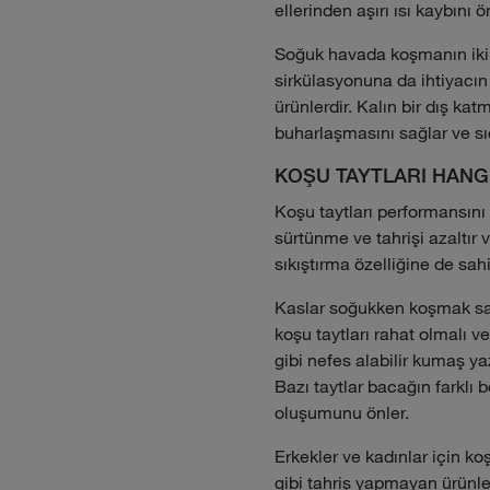
ellerinden aşırı ısı kaybını
Soğuk havada koşmanın iki z
sirkülasyonuna da ihtiyacın
ürünlerdir. Kalın bir dış ka
buharlaşmasını sağlar ve s
KOŞU TAYTLARI HANG
Koşu taytları performansını
sürtünme ve tahrişi azaltır
sıkıştırma özelliğine de sahi
Kaslar soğukken koşmak saka
koşu taytları rahat olmalı 
gibi nefes alabilir kumaş ya
Bazı taytlar bacağın farklı 
oluşumunu önler.
Erkekler ve kadınlar için koş
gibi tahriş yapmayan ürünler