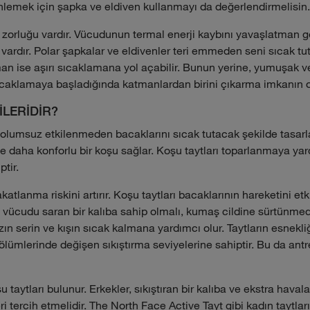
 önlemek için şapka ve eldiven kullanmayı da değerlendirmelisin.
orluğu vardır. Vücudunun termal enerji kaybını yavaşlatman ge
 vardır. Polar şapkalar ve eldivenler teri emmeden seni sıcak t
tman ise aşırı sıcaklamana yol açabilir. Bunun yerine, yumuşak 
ıcaklamaya başladığında katmanlardan birini çıkarma imkanın o
İLERİDİR?
 olumsuz etkilenmeden bacaklarını sıcak tutacak şekilde tasarla
 ve daha konforlu bir koşu sağlar. Koşu taytları toparlanmaya ya
ptir.
tlanma riskini artırır. Koşu taytları bacaklarının hareketini e
ve vücudu saran bir kalıba sahip olmalı, kumaş cildine sürtünmed
zın serin ve kışın sıcak kalmana yardımcı olur. Taytların esnekliğ
bölümlerinde değişen sıkıştırma seviyelerine sahiptir. Bu da ant
u taytları bulunur. Erkekler, sıkıştıran bir kalıba ve ekstra hava
i tercih etmelidir. The North Face Active Tayt gibi kadın taytla