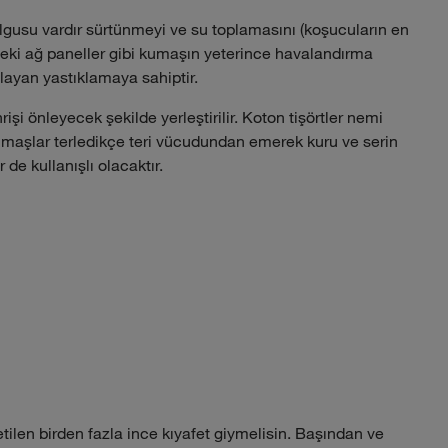
dolgusu vardır sürtünmeyi ve su toplamasını (koşucuların en
deki ağ paneller gibi kumaşın yeterince havalandırma
layan yastıklamaya sahiptir.
rişi önleyecek şekilde yerleştirilir. Koton tişörtler nemi
 kumaşlar terledikçe teri vücudundan emerek kuru ve serin
de kullanışlı olacaktır.
tilen birden fazla ince kıyafet giymelisin. Başından ve