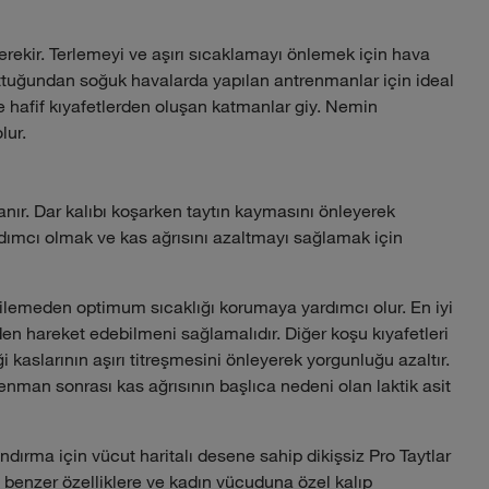
rekir. Terlemeyi ve aşırı sıcaklamayı önlemek için hava
uttuğundan soğuk havalarda yapılan antrenmanlar için ideal
ve hafif kıyafetlerden oluşan katmanlar giy. Nemin
lur.
nır. Dar kalıbı koşarken taytın kaymasını önleyerek
rdımcı olmak ve kas ağrısını azaltmayı sağlamak için
tkilemeden optimum sıcaklığı korumaya yardımcı olur. En iyi
en hareket edebilmeni sağlamalıdır. Diğer koşu kıyafetleri
i kaslarının aşırı titreşmesini önleyerek yorgunluğu azaltır.
renman sonrası kas ağrısının başlıca nedeni olan laktik asit
landırma için vücut haritalı desene sahip dikişsiz Pro Taytlar
rı benzer özelliklere ve kadın vücuduna özel kalıp