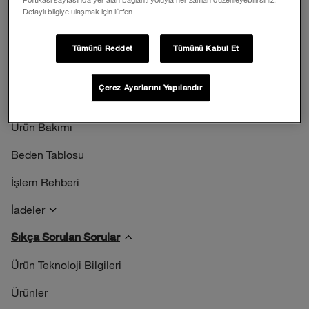
Detaylı bilgiye ulaşmak için lütfen
Tümünü Reddet
Tümünü Kabul Et
Yardım Merkezi
Çerez Ayarlarını Yapılandır
İletişim
Ürün Bakımı
Beden Tablosu
İşlem Rehberi
İadeler
Sıkça Sorulan Sorular
Ürün Teknoloji Bilgileri
Ürünler