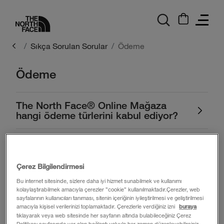
logo
Sıkça Sorulan Sorular
Ödeme
Ödeme
The North Face® Online Mağaza
hangi ödeme türlerini kabul ediyor?
Kredi kartım neden reddedildi?
Çerez Bilgilendirmesi
Kartımdan ne zaman para çekim
Bu internet sitesinde, sizlere daha iyi hizmet sunabilmek ve kullanımı
işlemi gerçekleşir?
kolaylaştırabilmek amacıyla çerezler ”cookie” kullanılmaktadır.Çerezler, web
sayfalarının kullanıcıları tanıması, sitenin içeriğinin iyileştirilmesi ve geliştirilmesi
amacıyla kişisel verilerinizi toplamaktadır. Çerezlerle verdiğiniz izni
buraya
The North Face online mağazadan
tıklayarak veya web sitesinde her sayfanın altında bulabileceğiniz Çerez
alışveriş yapmak güvenli mi?
Politikası sayfasında yer alan bağlantı yoluyla her zaman düzenleyebilirsiniz.