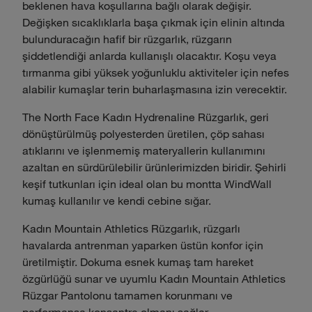
beklenen hava koşullarına bağlı olarak değişir.
Değişken sıcaklıklarla başa çıkmak için elinin altında
bulunduracağın hafif bir rüzgarlık, rüzgarın
şiddetlendiği anlarda kullanışlı olacaktır. Koşu veya
tırmanma gibi yüksek yoğunluklu aktiviteler için nefes
alabilir kumaşlar terin buharlaşmasına izin verecektir.
The North Face Kadın Hydrenaline Rüzgarlık, geri
dönüştürülmüş polyesterden üretilen, çöp sahası
atıklarını ve işlenmemiş materyallerin kullanımını
azaltan en sürdürülebilir ürünlerimizden biridir. Şehirli
keşif tutkunları için ideal olan bu montta WindWall
kumaş kullanılır ve kendi cebine sığar.
Kadın Mountain Athletics Rüzgarlık, rüzgarlı
havalarda antrenman yaparken üstün konfor için
üretilmiştir. Dokuma esnek kumaş tam hareket
özgürlüğü sunar ve uyumlu Kadın Mountain Athletics
Rüzgar Pantolonu tamamen korunmanı ve
performansa konsantre olmanı sağlar.