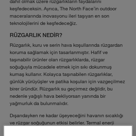
dahil olmak üzere rüzgarlıkların faydalarını
keşfedeceksin. Ayrıca, The North Face'in outdoor
maceralarında inovasyonu ileri taşıyan en son
teknolojilerini de keşfedeceğiz.
RÜZGARLIK NEDİR?
Rüzgarlık, kuru ve serin hava koşullarında rüzgardan
koruma sağlamak için tasarlanmıştır. Hafif ve
taşınabilir ürünler olan rüzgarlıklarda, rüzgar
soğuğuyla mücadele etmek için sıkı dokunmuş
kumaş kullanır. Kolayca taşınabilen rüzgarlıklar,
günlük yürüyüşler ve patika koşuları için vazgeçilmez
birer üründür. Rüzgarlık su geçirmez değildir, bu
nedenle yağışlı hava bekliyorsan yanında bir
yağmurluk da bulunmalıdır.
Dışarıdayken ne kadar üşeyeceğini havanın sıcaklığı
ve rüzgar soğuğunun etkisi belirler. Termal enerji
vücudundan havaya transfer olduğunda cildin üşür