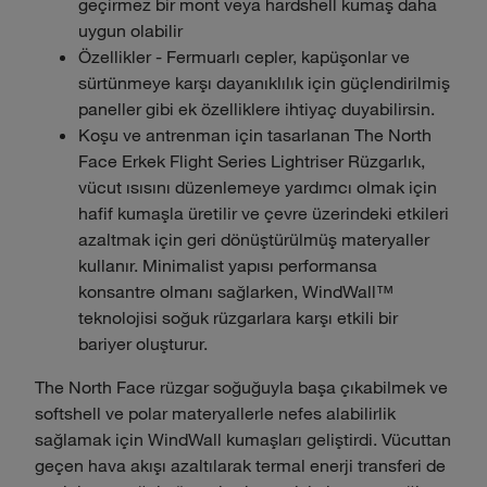
geçirmez bir mont veya hardshell kumaş daha
uygun olabilir
Özellikler - Fermuarlı cepler, kapüşonlar ve
sürtünmeye karşı dayanıklılık için güçlendirilmiş
paneller gibi ek özelliklere ihtiyaç duyabilirsin.
Koşu ve antrenman için tasarlanan The North
Face Erkek Flight Series Lightriser Rüzgarlık,
vücut ısısını düzenlemeye yardımcı olmak için
hafif kumaşla üretilir ve çevre üzerindeki etkileri
azaltmak için geri dönüştürülmüş materyaller
kullanır. Minimalist yapısı performansa
konsantre olmanı sağlarken, WindWall™
teknolojisi soğuk rüzgarlara karşı etkili bir
bariyer oluşturur.
The North Face rüzgar soğuğuyla başa çıkabilmek ve
softshell ve polar materyallerle nefes alabilirlik
sağlamak için WindWall kumaşları geliştirdi. Vücuttan
geçen hava akışı azaltılarak termal enerji transferi de