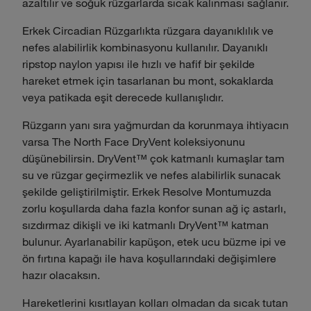
azaltılır ve soğuk rüzgarlarda sıcak kalınması sağlanır.
Erkek Circadian Rüzgarlıkta rüzgara dayanıklılık ve
nefes alabilirlik kombinasyonu kullanılır. Dayanıklı
ripstop naylon yapısı ile hızlı ve hafif bir şekilde
hareket etmek için tasarlanan bu mont, sokaklarda
veya patikada eşit derecede kullanışlıdır.
Rüzgarın yanı sıra yağmurdan da korunmaya ihtiyacın
varsa The North Face DryVent koleksiyonunu
düşünebilirsin. DryVent™ çok katmanlı kumaşlar tam
su ve rüzgar geçirmezlik ve nefes alabilirlik sunacak
şekilde geliştirilmiştir. Erkek Resolve Montumuzda
zorlu koşullarda daha fazla konfor sunan ağ iç astarlı,
sızdırmaz dikişli ve iki katmanlı DryVent™ katman
bulunur. Ayarlanabilir kapüşon, etek ucu büzme ipi ve
ön fırtına kapağı ile hava koşullarındaki değişimlere
hazır olacaksın.
Hareketlerini kısıtlayan kolları olmadan da sıcak tutan