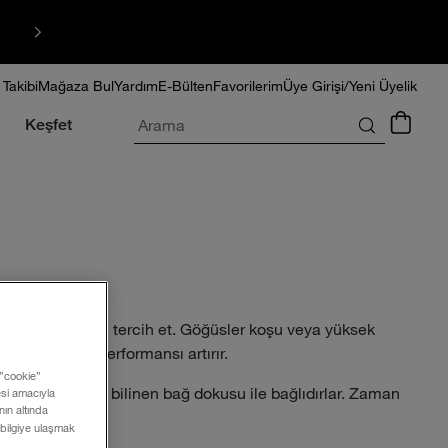
HIZLI TESLİMAT
 Takibi
Mağaza Bul
Yardım
E-Bülten
Favorilerim
Üye Girişi/Yeni Üyelik
Arama
Keşfet
e sahip bir ürün tercih et. Göğüsler koşu veya yüksek
k konforu ve performansı artırır.
 ”cookie”
entleri olarak bilinen bağ dokusu ile bağlıdırlar. Zaman
mesi amacıyla
ın altında
na neden olur.
 bilgiye ulaşmak