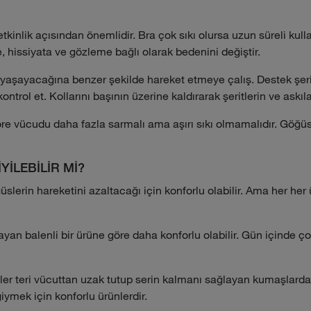
etkinlik açısından önemlidir. Bra çok sıkı olursa uzun süreli kul
, hissiyata ve gözleme bağlı olarak bedenini değiştir.
yaşayacağına benzer şekilde hareket etmeye çalış. Destek şerit
trol et. Kollarını başının üzerine kaldırarak şeritlerin ve askıları
re vücudu daha fazla sarmalı ama aşırı sıkı olmamalıdır. Göğüs
YİLEBİLİR Mİ?
üslerin hareketini azaltacağı için konforlu olabilir. Ama her h
ayan balenli bir ürüne göre daha konforlu olabilir. Gün içinde 
ler teri vücuttan uzak tutup serin kalmanı sağlayan kumaşlardan 
iymek için konforlu ürünlerdir.