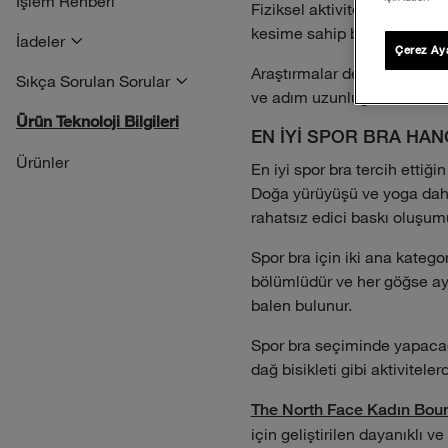
İşlem Rehberi
Fiziksel aktiviteler bu esne
kesime sahip bir spor bra b
İadeler
Çerez Aya
Araştırmalar desteklenmeyen g
Sıkça Sorulan Sorular
ve adım uzunluğunu azaltır.
Ürün Teknoloji Bilgileri
EN İYİ SPOR BRA HAN
Ürünler
En iyi spor bra tercih ettiğ
Doğa yürüyüşü ve yoga daha 
rahatsız edici baskı oluşumu
Spor bra için iki ana kategor
bölümlüdür ve her göğse ayrı
balen bulunur.
Spor bra seçiminde yapacağı
dağ bisikleti gibi aktivitel
The North Face Kadın Bou
için geliştirilen dayanıklı v