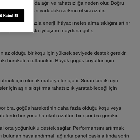
reket eder ve bu da ağrı ve rahatsızlığa neden olur. Doğru
ale gelir ve uzun vadedeki sarkma etkisi azalır.
ü Kabul Et
tedir. Daha fazla enerji ihtiyacı nefes alma sıklığını artırır
uş ve performansta iyileşme meydana gelir.
tin az olduğu bir koşu için yüksek seviyede destek gerekir.
i hareketi azaltacaktır. Büyük göğüs boyutları için
utmak için elastik materyaller içerir. Saran bra iki ayrı
r için aşırı sıkıştırma rahatsızlık yaratabileceği için
por bra, göğüs hareketinin daha fazla olduğu koşu veya
itelerde her yöne hareketi azaltan bir spor bra gerekir.
al orta yoğunluklu destek sağlar. Performansını artırmak
ları bulunan havalandırmalı ağ arka panel baskı altında serin