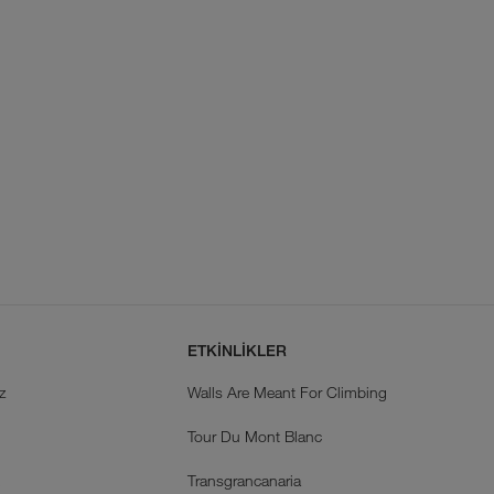
ETKİNLİKLER
z
Walls Are Meant For Climbing
Tour Du Mont Blanc
k
Transgrancanaria