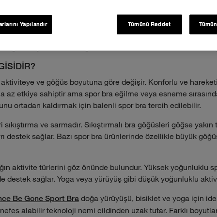
me etkisini artırabilir. Koşu sırasında, göğüsler sekiz çizerek ha
u hareketi %80’e kadar azaltabilir. Antrenmanlar daha konforlu h
rlarını Yapılandır
Tümünü Reddet
Tümün
öğüslerle hareketin fiziksel aktiviteyi zorlaştırdığını göstermek
 Göğüsler iyi desteklendiğinde bu etkiler ortadan kalkarak dur
GİSİDİR?
in aktiviteye ve göğüs boyutuna göre değişir. Konforlu ve hareke
az etkiye sahiptir ama spor bra eğilme veya esneme sırasındak
nu ortadan kaldırmak için balenli spor bra tercih edilebilir.
i sıkıştırma ve sarmadır. Sıkıştırmalı bra göğüsleri göğse yakın t
 destek sağlar. Bazı spor bra ürünlerinde özellikle büyük göğüsle
n aktivite türlerini göz önünde bulundur. Yüksek yoğunluklu s
erde destek sağlar. Yoga veya yürüyüş gibi düşük yoğunluklu aktiv
doğa yürüyüşü, bisiklet ve yoga için ide
nce Be Gone Sport Bra
e nefes alabilir teknoloji nemi cildinden uzak tutar. Farklı boyut