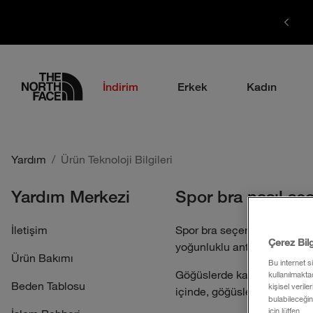
1700 TL ÜZERİ ÜCRETSİZ KARGO
logo
İndirim
Erkek
Kadın
Yardım
Ürün Teknoloji Bilgileri
Yardım Merkezi
Spor bra nasıl seçi
İletişim
Spor bra seçerken, planladı
Çerez Bil
yoğunluklu antrenmanlarda 15
Ürün Bakımı
Bu internet s
Göğüslerde kas bulunmaz anc
kullanılmaktad
Beden Tablosu
kişisel verile
içinde, göğüslerin ağırlığı 
bulabileceğin
için lütfen