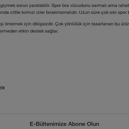
i giymek sorun yaratabilir. Spor bra vücudunu sarmalı ama rahat
nda ciltte kırmızı izler bırakmamalıdır. Uzun süre çok sıkı spor 
şi önlemek için dikişsizdir. Çok yönlülük için tasarlanan bu ür
rmeden etkin destek sağlar.
Bra
E-Bültenimize Abone Olun