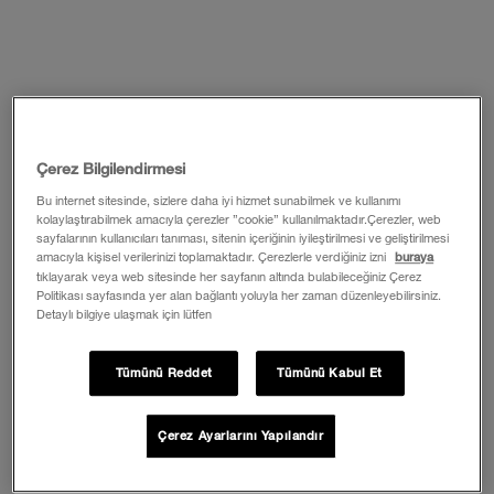
Çerez Bilgilendirmesi
Bu internet sitesinde, sizlere daha iyi hizmet sunabilmek ve kullanımı
kolaylaştırabilmek amacıyla çerezler ”cookie” kullanılmaktadır.Çerezler, web
sayfalarının kullanıcıları tanıması, sitenin içeriğinin iyileştirilmesi ve geliştirilmesi
amacıyla kişisel verilerinizi toplamaktadır. Çerezlerle verdiğiniz izni
buraya
tıklayarak veya web sitesinde her sayfanın altında bulabileceğiniz Çerez
Politikası sayfasında yer alan bağlantı yoluyla her zaman düzenleyebilirsiniz.
Detaylı bilgiye ulaşmak için lütfen
Tümünü Reddet
Tümünü Kabul Et
Çerez Ayarlarını Yapılandır