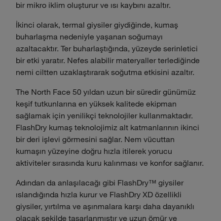
bir mikro iklim oluşturur ve ısı kaybını azaltır.
İkinci olarak, termal giysiler giydiğinde, kumaş
buharlaşma nedeniyle yaşanan soğumayı
azaltacaktır. Ter buharlaştığında, yüzeyde serinletici
bir etki yaratır. Nefes alabilir materyaller terlediğinde
nemi ciltten uzaklaştırarak soğutma etkisini azaltır.
The North Face 50 yıldan uzun bir süredir günümüz
keşif tutkunlarına en yüksek kalitede ekipman
sağlamak için yenilikçi teknolojiler kullanmaktadır.
FlashDry kumaş teknolojimiz alt katmanlarının ikinci
bir deri işlevi görmesini sağlar. Nem vücuttan
kumaşın yüzeyine doğru hızla itilerek yorucu
aktiviteler sırasında kuru kalınması ve konfor sağlanır.
Adından da anlaşılacağı gibi FlashDry™ giysiler
ıslandığında hızla kurur ve FlashDry XD özellikli
giysiler, yırtılma ve aşınmalara karşı daha dayanıklı
olacak şekilde tasarlanmıştır ve uzun ömür ve