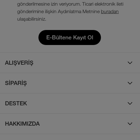
gönderilmesine izin veriyorum. Ticari elektronik ileti
gönderimine ilişkin Aydınlatma Metnine
buradan
ulaşabilirsiniz.
E-Bültene Kayıt Ol
ALIŞVERİŞ
Erkek
SİPARİŞ
Kadın
Sipariş Takibi
Çocuk
DESTEK
Teslimat & Kargo
Çanta
Online Destek
İade Politikası
HAKKIMIZDA
Ayakkabı
İletişim
Bizim Hikayemiz
Yalıtımlı ve Kaz Tüyü Mont