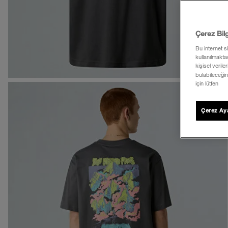
Çerez Bil
Bu internet s
kullanılmaktad
kişisel verile
bulabileceğin
için lütfen
Çerez Aya