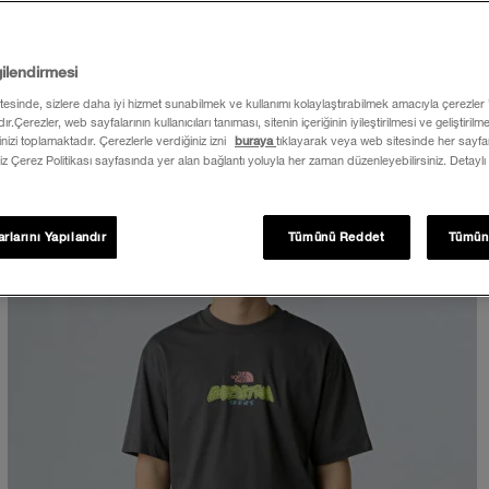
gilendirmesi
itesinde, sizlere daha iyi hizmet sunabilmek ve kullanımı kolaylaştırabilmek amacıyla çerezler
ır.Çerezler, web sayfalarının kullanıcıları tanıması, sitenin içeriğinin iyileştirilmesi ve geliştiril
rinizi toplamaktadır. Çerezlerle verdiğiniz izni
buraya
tıklayarak veya web sitesinde her sayfan
iz Çerez Politikası sayfasında yer alan bağlantı yoluyla her zaman düzenleyebilirsiniz. Detaylı
rlarını Yapılandır
Tümünü Reddet
Tümün