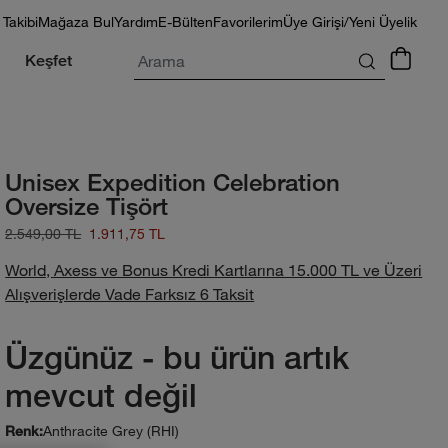
 Takibi
Mağaza Bul
Yardım
E-Bülten
Favorilerim
Üye Girişi/Yeni Üyelik
Arama
Keşfet
Unisex Expedition Celebration
Oversize Tişört
2.549,00 TL
1.911,75 TL
World, Axess ve Bonus Kredi Kartlarına 15.000 TL ve Üzeri
Alışverişlerde Vade Farksız 6 Taksit
Üzgünüz - bu ürün artık
mevcut değil
Anthracite Grey (RHI)
Renk: