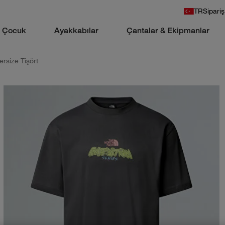
TR
Sipariş
Çocuk
Ayakkabılar
Çantalar & Ekipmanlar
rsize Tişört