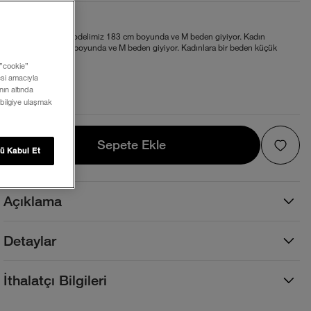
Beden ve Kalıp
Bol kesim. Erkek modelimiz 183 cm boyunda ve M beden giyiyor. Kadın
modelimiz 175 cm boyunda ve M beden giyiyor. Kadınlara bir beden küçük
almalarını öneririz.
 ”cookie”
mesi amacıyla
Beden Tablosu
ın altında
 bilgiye ulaşmak
Sepete Ekle
Sepete Ekle
ü Kabul Et
Açıklama
Detaylar
İthalatçı Bilgileri