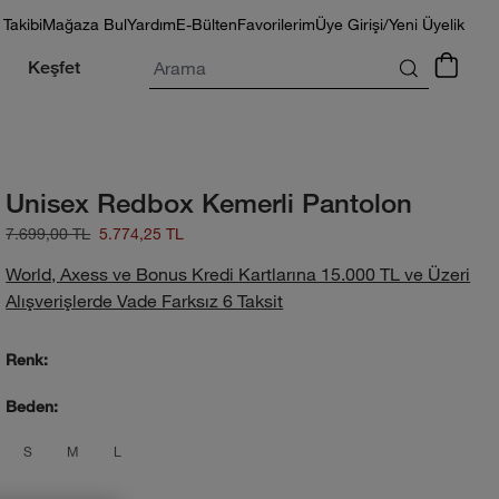
 Takibi
Mağaza Bul
Yardım
E-Bülten
Favorilerim
Üye Girişi/Yeni Üyelik
Arama
Keşfet
Unisex Redbox Kemerli Pantolon
7.699,00 TL
5.774,25 TL
World, Axess ve Bonus Kredi Kartlarına 15.000 TL ve Üzeri
Alışverişlerde Vade Farksız 6 Taksit
Renk:
Beden:
product_attribute_69f1b60eec17b73892
product_attribute_69f1b60eec17b73
product_attribute_69f1b60eec17
S
M
L