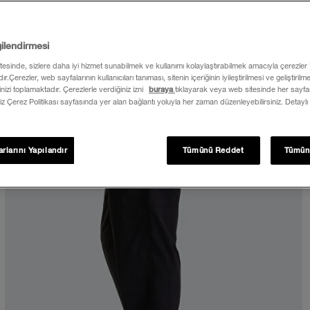
gilendirmesi
itesinde, sizlere daha iyi hizmet sunabilmek ve kullanımı kolaylaştırabilmek amacıyla çerezler
ır.Çerezler, web sayfalarının kullanıcıları tanıması, sitenin içeriğinin iyileştirilmesi ve geliştiril
rinizi toplamaktadır. Çerezlerle verdiğiniz izni
buraya
tıklayarak veya web sitesinde her sayfan
iz Çerez Politikası sayfasında yer alan bağlantı yoluyla her zaman düzenleyebilirsiniz. Detaylı
rlarını Yapılandır
Tümünü Reddet
Tümün