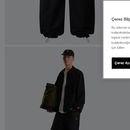
Çerez Bil
Bu internet s
kullanılmaktad
kişisel verile
bulabileceğin
için lütfen
Çerez Aya