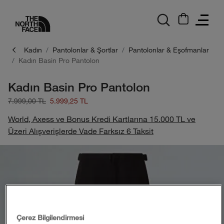
logo
Kadın
Pantolonlar & Şortlar
Pantolonlar & Eşofmanlar
Kadın Basin Pro Pantolon
Kadın Basin Pro Pantolon
7.999,00 TL
5.999,25 TL
World, Axess ve Bonus Kredi Kartlarına 15.000 TL ve
Üzeri Alışverişlerde Vade Farksız 6 Taksit
Çerez Bilgilendirmesi