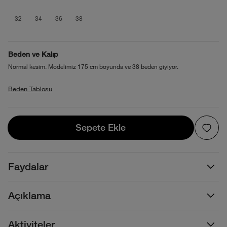
product_attribute_6a266426f64254969
product_attribute_6a266426f64254
product_attribute_6a266426f64
product_attribute_6a26642
32
34
36
38
Beden ve Kalıp
Normal kesim. Modelimiz 175 cm boyunda ve 38 beden giyiyor.
Beden Tablosu
Sepete Ekle
Sepete Ekle
Faydalar
Açıklama
Aktiviteler