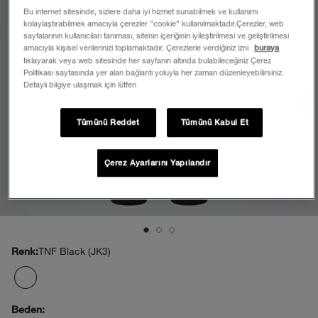
Bu internet sitesinde, sizlere daha iyi hizmet sunabilmek ve kullanımı
kolaylaştırabilmek amacıyla çerezler ”cookie” kullanılmaktadır.Çerezler, web
sayfalarının kullanıcıları tanıması, sitenin içeriğinin iyileştirilmesi ve geliştirilmesi
amacıyla kişisel verilerinizi toplamaktadır. Çerezlerle verdiğiniz izni
buraya
tıklayarak veya web sitesinde her sayfanın altında bulabileceğiniz Çerez
Politikası sayfasında yer alan bağlantı yoluyla her zaman düzenleyebilirsiniz.
Detaylı bilgiye ulaşmak için lütfen
Tümünü Reddet
Tümünü Kabul Et
Çerez Ayarlarını Yapılandır
TNF Black (JK3)
Renk:
Beden: