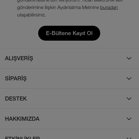
gönderimine ilişkin Aydınlatma Metnine
buradan
ulaşabilirsiniz.
E-Bültene Kayıt Ol
ALIŞVERİŞ
Erkek
SİPARİŞ
Kadın
Sipariş Takibi
Çocuk
DESTEK
Teslimat & Kargo
Çanta
Online Destek
İade Politikası
HAKKIMIZDA
Ayakkabı
İletişim
Bizim Hikayemiz
Yalıtımlı ve Kaz Tüyü Mont
Sıkça Sorulan Sorular
ETKİNLİKLER