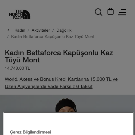
logo
Kadın
Aktiviteler
Dağcılık
Kadın Bettaforca Kapüşonlu Kaz Tüyü Mont
Kadın Bettaforca Kapüşonlu Kaz
Tüyü Mont
14.749,00 TL
World, Axess ve Bonus Kredi Kartlarına 15.000 TL ve
Üzeri Alışverişlerde Vade Farksız 6 Taksit
Çerez Bilgilendirmesi