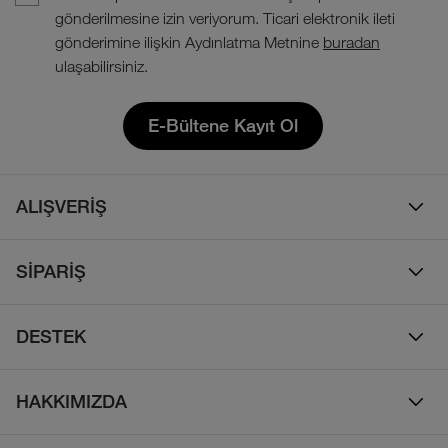
gönderilmesine izin veriyorum. Ticari elektronik ileti
gönderimine ilişkin Aydınlatma Metnine
buradan
ulaşabilirsiniz.
E-Bültene Kayıt Ol
ALIŞVERİŞ
Erkek
SİPARİŞ
Kadın
Sipariş Takibi
Çocuk
DESTEK
Teslimat & Kargo
Çanta
Online Destek
İade Politikası
HAKKIMIZDA
Ayakkabı
İletişim
Bizim Hikayemiz