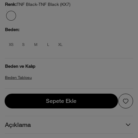
TNF Black-TNF Black (KX7)
Renk:
Beden:
product_attribute_695d36360b4013880
product_attribute_695d36360b4013
product_attribute_695d36360b
product_attribute_695d363
product_attribute_695d
XS
S
M
L
XL
Beden ve Kalıp
Beden Tablosu
Sepete Ekle
Sepete Ekle
Açıklama