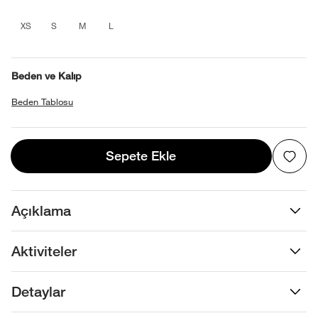
product_attribute_695b738f0b4013880
product_attribute_695b738f0b4013
product_attribute_695b738f0b4
product_attribute_695b738
XS
S
M
L
Beden ve Kalıp
Beden Tablosu
Sepete Ekle
Sepete Ekle
Açıklama
Aktiviteler
Detaylar