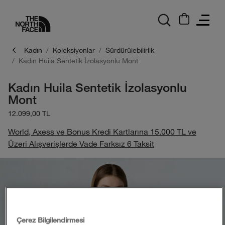
logo
Kadın
Koleksiyonlar
Sürdürülebilirlik
Kadın Huila Sentetik İzolasyonlu Mont
Kadın Huila Sentetik İzolasyonlu
Mont
12.099,00 TL
World, Axess ve Bonus Kredi Kartlarına 15.000 TL ve
Üzeri Alışverişlerde Vade Farksız 6 Taksit
Çerez Bilgilendirmesi