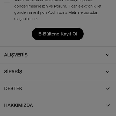
gönderilmesine izin veriyorum. Ticari elektronik ileti
gönderimine ilişkin Aydınlatma Metnine
buradan
ulaşabilirsiniz.
E-Bültene Kayıt Ol
ALIŞVERİŞ
Erkek
SİPARİŞ
Kadın
Sipariş Takibi
Çocuk
DESTEK
Teslimat & Kargo
Çanta
Online Destek
İade Politikası
HAKKIMIZDA
Ayakkabı
İletişim