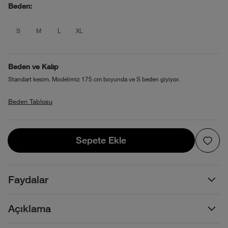
Beden:
product_attribute_695d07e80b4013880
product_attribute_695d07e80b4013
product_attribute_695d07e80b
product_attribute_695d07e
S
M
L
XL
Beden ve Kalıp
Standart kesim. Modelimiz 175 cm boyunda ve S beden giyiyor.
Beden Tablosu
Sepete Ekle
Sepete Ekle
Faydalar
Açıklama