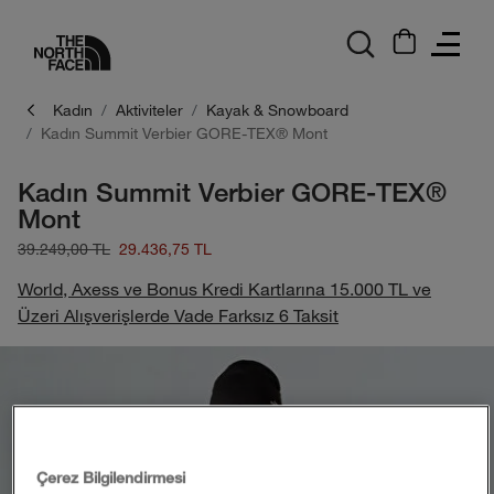
logo
Kadın
Aktiviteler
Kayak & Snowboard
Kadın Summit Verbier GORE-TEX® Mont
Kadın Summit Verbier GORE-TEX®
Mont
39.249,00 TL
29.436,75 TL
World, Axess ve Bonus Kredi Kartlarına 15.000 TL ve
Üzeri Alışverişlerde Vade Farksız 6 Taksit
Çerez Bilgilendirmesi