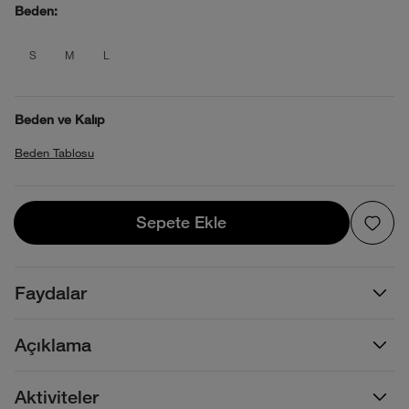
Beden:
product_attribute_695d356a0b4013880
product_attribute_695d356a0b4013
product_attribute_695d356a0b
S
M
L
Beden ve Kalıp
Beden Tablosu
Sepete Ekle
Sepete Ekle
Faydalar
Açıklama
Aktiviteler