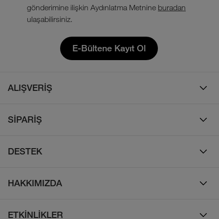
gönderimine ilişkin Aydınlatma Metnine
buradan
ulaşabilirsiniz.
E-Bültene Kayıt Ol
ALIŞVERİŞ
Erkek
SİPARİŞ
Kadın
Sipariş Takibi
Çocuk
DESTEK
Teslimat & Kargo
Çanta
Online Destek
İade Politikası
HAKKIMIZDA
Ayakkabı
İletişim
Bizim Hikayemiz
Yalıtımlı ve Kaz Tüyü Mont
Sıkça Sorulan Sorular
ETKİNLİKLER