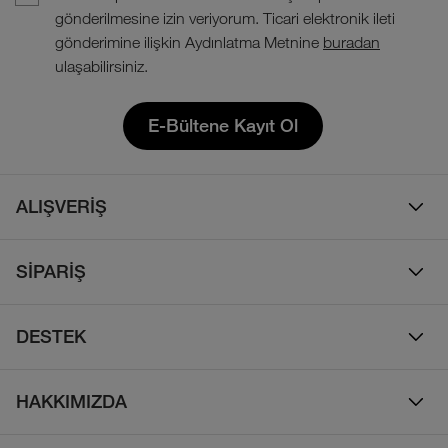
gönderilmesine izin veriyorum. Ticari elektronik ileti
gönderimine ilişkin Aydınlatma Metnine
buradan
ulaşabilirsiniz.
E-Bültene Kayıt Ol
ALIŞVERİŞ
Erkek
SİPARİŞ
Kadın
Sipariş Takibi
Çocuk
DESTEK
Teslimat & Kargo
Çanta
Online Destek
İade Politikası
HAKKIMIZDA
Ayakkabı
İletişim
Bizim Hikayemiz