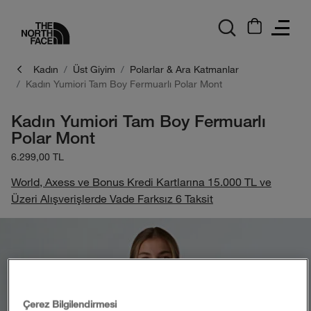
logo
Kadın
Üst Giyim
Polarlar & Ara Katmanlar
Kadın Yumiori Tam Boy Fermuarlı Polar Mont
Kadın Yumiori Tam Boy Fermuarlı
Polar Mont
6.299,00 TL
World, Axess ve Bonus Kredi Kartlarına 15.000 TL ve
Üzeri Alışverişlerde Vade Farksız 6 Taksit
Çerez Bilgilendirmesi