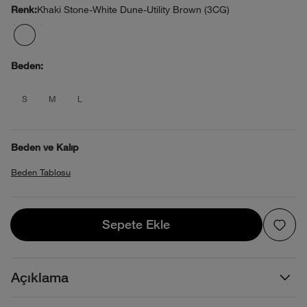
Khaki Stone-White Dune-Utility Brown (3CG)
Renk:
Beden:
product_attribute_695d37440b4013880
product_attribute_695d37440b4013
product_attribute_695d37440b
S
M
L
Beden ve Kalıp
Beden Tablosu
Sepete Ekle
Sepete Ekle
Açıklama