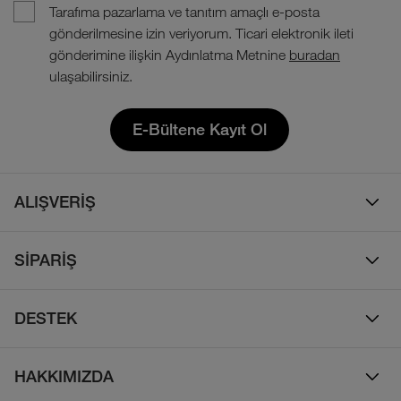
Tarafıma pazarlama ve tanıtım amaçlı e-posta
gönderilmesine izin veriyorum. Ticari elektronik ileti
gönderimine ilişkin Aydınlatma Metnine
buradan
ulaşabilirsiniz.
E-Bültene Kayıt Ol
ALIŞVERİŞ
Erkek
SİPARİŞ
Kadın
Sipariş Takibi
Çocuk
DESTEK
Teslimat & Kargo
Çanta
Online Destek
İade Politikası
HAKKIMIZDA
Ayakkabı
İletişim