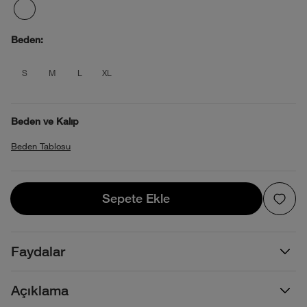
Beden:
product_attribute_695d373b0b4013880
product_attribute_695d373b0b4013
product_attribute_695d373b0b
product_attribute_695d373
S
M
L
XL
Beden ve Kalıp
Beden Tablosu
Sepete Ekle
Sepete Ekle
Faydalar
Açıklama