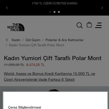
1700 TL ÜZERİ ÜCRETSİZ KARGO
logo
Kadın
Üst Giyim
Polarlar & Ara Katmanlar
Kadın Yumiori Çift Taraflı Polar Mont
Kadın Yumiori Çift Taraflı Polar Mont
11.299,00 TL
8.474,25 TL
World, Axess ve Bonus Kredi Kartlarına 15.000 TL ve
Üzeri Alışverişlerde Vade Farksız 6 Taksit
Çerez Bilgilendirmesi