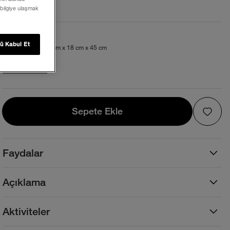
 bilgiye ulaşmak
Beden ve Kalıp
ü Kabul Et
Geniş. 27 litre. 31 cm x 18 cm x 45 cm
Beden Tablosu
Sepete Ekle
Sepete Ekle
Faydalar
Açıklama
Aktiviteler