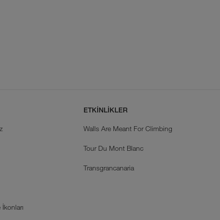
ETKİNLİKLER
z
Walls Are Meant For Climbing
Tour Du Mont Blanc
k
Transgrancanaria
İkonları