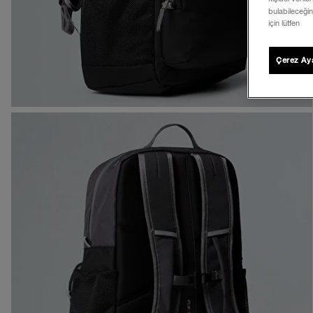
bulabileceğin
için lütfen
Çerez Aya