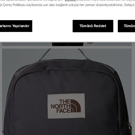
iz Çerez Politikası sayfasında yer alan bağlantı yoluyla her zaman düzenleyebilirsiniz. Detaylı
rlarını Yapılandır
Tümünü Reddet
Tümün