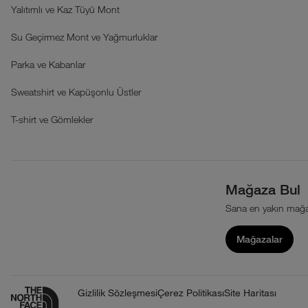
Yalıtımlı ve Kaz Tüyü Mont
Su Geçirmez Mont ve Yağmurluklar
Parka ve Kabanlar
Sweatshirt ve Kapüşonlu Üstler
T-shirt ve Gömlekler
Mağaza Bul
Sana en yakın mağa
Mağazalar
Gizlilik Sözleşmesi
Çerez Politikası
Site Haritası