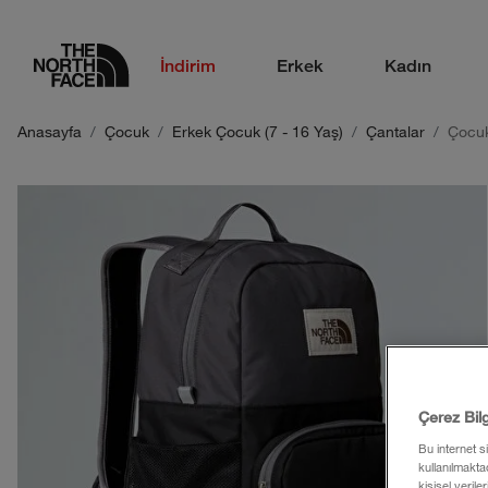
logo
İndirim
Erkek
Kadın
Anasayfa
Çocuk
Erkek Çocuk (7 - 16 Yaş)
Çantalar
Çocuk
Çerez Bil
Bu internet s
kullanılmaktad
kişisel verile