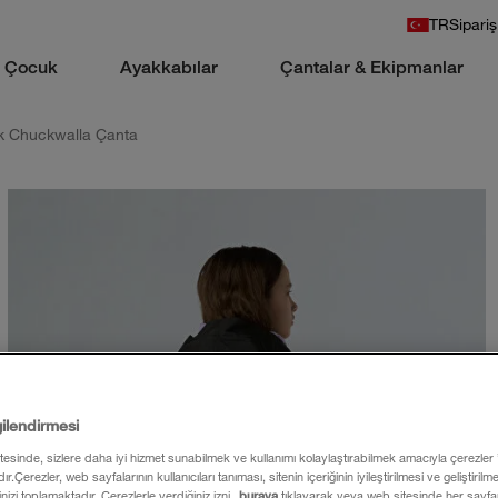
TR
Sipariş
Çocuk
Ayakkabılar
Çantalar & Ekipmanlar
 Chuckwalla Çanta
gilendirmesi
itesinde, sizlere daha iyi hizmet sunabilmek ve kullanımı kolaylaştırabilmek amacıyla çerezler
ır.Çerezler, web sayfalarının kullanıcıları tanıması, sitenin içeriğinin iyileştirilmesi ve geliştiril
rinizi toplamaktadır. Çerezlerle verdiğiniz izni
buraya
tıklayarak veya web sitesinde her sayfan