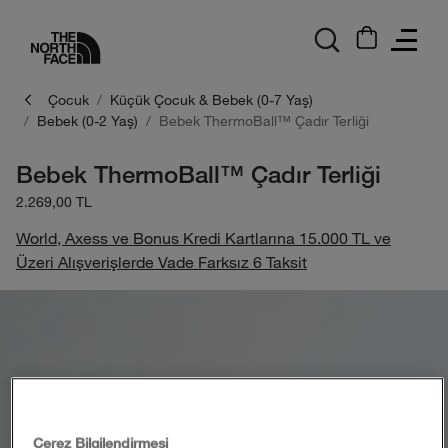
logo
Çocuk
Küçük Çocuk & Bebek (0-7 Yaş)
Bebek (0-2 Yaş)
Bebek ThermoBall™ Çadır Terliği
Bebek ThermoBall™ Çadır Terliği
2.269,00 TL
World, Axess ve Bonus Kredi Kartlarına 15.000 TL ve
Üzeri Alışverişlerde Vade Farksız 6 Taksit
Çerez Bilgilendirmesi