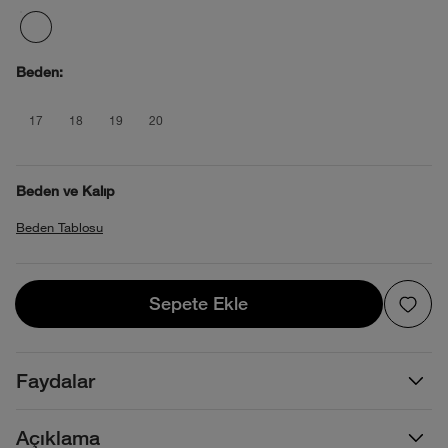
Beden:
product_attribute_695b73aa0b4013880
product_attribute_695b73aa0b4013
product_attribute_695b73aa0b
product_attribute_695b73a
17
18
19
20
Beden ve Kalıp
Beden Tablosu
Sepete Ekle
Sepete Ekle
Faydalar
Açıklama