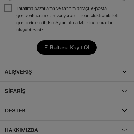
Tarafıma pazarlama ve tanıtım amaçlı e-posta
gönderilmesine izin veriyorum. Ticari elektronik ileti
gönderimine ilişkin Aydınlatma Metnine
buradan
ulaşabilirsiniz.
E-Bültene Kayıt Ol
ALIŞVERİŞ
Erkek
SİPARİŞ
Kadın
Sipariş Takibi
Çocuk
DESTEK
Teslimat & Kargo
Çanta
Online Destek
İade Politikası
HAKKIMIZDA
Ayakkabı