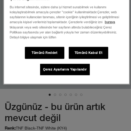
Bu internet sitesinde, sizlere daha iyi hizmet sunabilmek ve kullanımı
kolaylaştırabilmek amacıyla çerezler ”cookie” kullanılmaktadır.Çerezler, web
sayfalarının kullanıcıları tanıması, sitenin içeriğinin iyileştirilmesi ve geliştirilmesi
amacıyla kişisel verilerinizi toplamaktadır. Çerezlerle verdiğiniz izni
buraya
tıklayarak veya web sitesinde her sayfanın altında bulabileceğiniz Çerez
Politikası sayfasında yer alan bağlantı yoluyla her zaman düzenleyebilirsiniz.
Detaylı bilgiye ulaşmak için lütfen
Tümünü Reddet
Tümünü Kabul Et
Çerez Ayarlarını Yapılandır
Üzgünüz - bu ürün artık
mevcut değil
TNF Black-TNF White (KY4)
Renk: