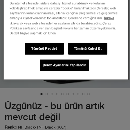
Bu internet sitesinde, sizlere daha iyi hizmet sunabilmek ve kullanımı
kolaylaştırabilmek amacıyla çerezler ”cookie” kullanılmaktadır.Çerezler, web
sayfalarının kullanıcıları tanıması, sitenin içeriğinin iyileştirilmesi ve geliştirilmesi
amacıyla kişisel verilerinizi toplamaktadır. Çerezlerle verdiğiniz izni
buraya
tıklayarak veya web sitesinde her sayfanın altında bulabileceğiniz Çerez
Politikası sayfasında yer alan bağlantı yoluyla her zaman düzenleyebilirsiniz.
Detaylı bilgiye ulaşmak için lütfen
Tümünü Reddet
Tümünü Kabul Et
Çerez Ayarlarını Yapılandır
Üzgünüz - bu ürün artık
mevcut değil
TNF Black-TNF Black (KX7)
Renk: