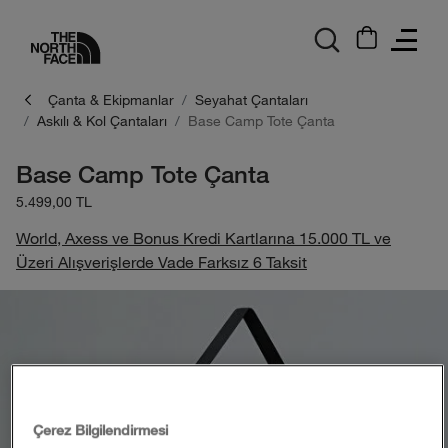
logo
Çanta & Ekipmanlar
Seyahat Çantaları
Askılı & Kol Çantaları
Base Camp Tote Çanta
Base Camp Tote Çanta
5.499,00 TL
World, Axess ve Bonus Kredi Kartlarına 15.000 TL ve
Üzeri Alışverişlerde Vade Farksız 6 Taksit
Çerez Bilgilendirmesi