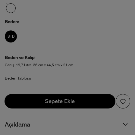
Beden:
product_attribute_695ac4b00b4013880
STD
Beden ve Kalıp
Geniş. 19,7 Litre. 36 cm x 44,5 cm x 21 cm
Beden Tablosu
Sepete Ekle
Sepete Ekle
Açıklama