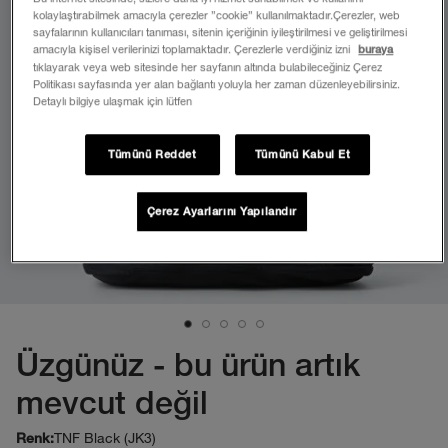
kolaylaştırabilmek amacıyla çerezler ”cookie” kullanılmaktadır.Çerezler, web
sayfalarının kullanıcıları tanıması, sitenin içeriğinin iyileştirilmesi ve geliştirilmesi
amacıyla kişisel verilerinizi toplamaktadır. Çerezlerle verdiğiniz izni
buraya
tıklayarak veya web sitesinde her sayfanın altında bulabileceğiniz Çerez
Politikası sayfasında yer alan bağlantı yoluyla her zaman düzenleyebilirsiniz.
Detaylı bilgiye ulaşmak için lütfen
Tümünü Reddet
Tümünü Kabul Et
Çerez Ayarlarını Yapılandır
Üzgünüz - bu ürün artık
mevcut değil
TNF Black (JK3)
Renk: