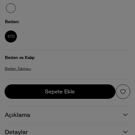
Beden:
product_attribute_69f1b78bec17b73892
STD
Beden ve Kalıp
Beden Tablosu
Sepete Ekle
Sepete Ekle
Açıklama
Detaylar