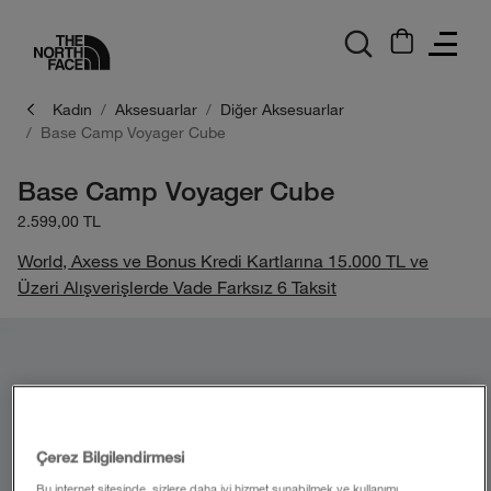
logo
Kadın
Aksesuarlar
Diğer Aksesuarlar
Base Camp Voyager Cube
Base Camp Voyager Cube
2.599,00 TL
World, Axess ve Bonus Kredi Kartlarına 15.000 TL ve
Üzeri Alışverişlerde Vade Farksız 6 Taksit
Çerez Bilgilendirmesi
Bu internet sitesinde, sizlere daha iyi hizmet sunabilmek ve kullanımı