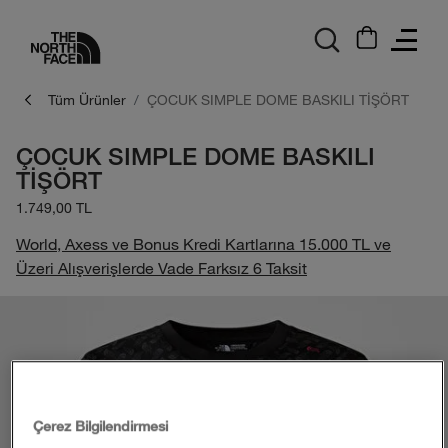
logo
Tüm Ürünler
ÇOCUK SIMPLE DOME BASKILI TİŞÖRT
ÇOCUK SIMPLE DOME BASKILI
TİŞÖRT
1.749,00 TL
World, Axess ve Bonus Kredi Kartlarına 15.000 TL ve
Üzeri Alışverişlerde Vade Farksız 6 Taksit
Çerez Bilgilendirmesi