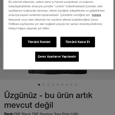
Bu internet sitesinde, sizlere daha iyi hizmet sunabilmek ve kullanımı
kolaylaştırabilmek amacıyla çerezler ”cookie” kullanılmaktadır.Çerezler, web
sayfalarının kullanıcıları tanıması, sitenin içeriğinin iyileştirilmesi ve geliştirilmesi
amacıyla kişisel verilerinizi toplamaktadır. Çerezlerle verdiğiniz izni
buraya
tıklayarak veya web sitesinde her sayfanın altında bulabileceğiniz Çerez
Politikası sayfasında yer alan bağlantı yoluyla her zaman düzenleyebilirsiniz.
Detaylı bilgiye ulaşmak için lütfen
Tümünü Reddet
Tümünü Kabul Et
Çerez Ayarlarını Yapılandır
Üzgünüz - bu ürün artık
mevcut değil
TNF Black TNF Shadow Toss Print (U8I)
Renk: