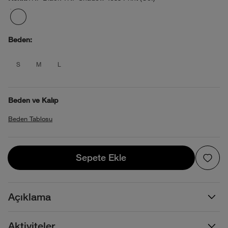
Beden:
product_attribute_695d697b0b4013880
product_attribute_695d697b0b4013
product_attribute_695d697b0b4
S
M
L
Beden ve Kalıp
Beden Tablosu
Sepete Ekle
Sepete Ekle
Açıklama
Aktiviteler