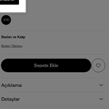
Beden:
product_attribute_69f1b2aaec17b73892
STD
Beden ve Kalıp
Beden Tablosu
Sepete Ekle
Sepete Ekle
Açıklama
Detaylar