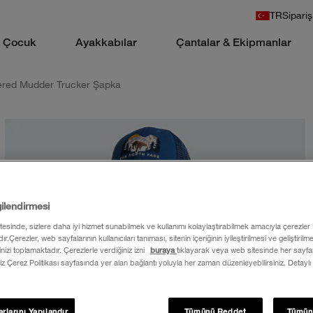
TR
Sipariş
Çocuk
Ayakkabılar
Çantalar & Ekipmanlar
red Mudder Trucker Şapka
gilendirmesi
itesinde, sizlere daha iyi hizmet sunabilmek ve kullanımı kolaylaştırabilmek amacıyla çerezler
ır.Çerezler, web sayfalarının kullanıcıları tanıması, sitenin içeriğinin iyileştirilmesi ve geliştiril
rinizi toplamaktadır. Çerezlerle verdiğiniz izni
buraya
tıklayarak veya web sitesinde her sayfan
iz Çerez Politikası sayfasında yer alan bağlantı yoluyla her zaman düzenleyebilirsiniz. Detaylı
rlarını Yapılandır
Tümünü Reddet
Tümün