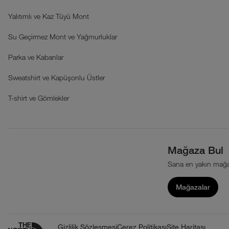
Yalıtımlı ve Kaz Tüyü Mont
Su Geçirmez Mont ve Yağmurluklar
Parka ve Kabanlar
Sweatshirt ve Kapüşonlu Üstler
T-shirt ve Gömlekler
Mağaza Bul
Sana en yakın mağa
Mağazalar
Gizlilik Sözleşmesi
Çerez Politikası
Site Haritası