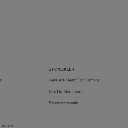
ETKİNLİKLER
z
Walls Are Meant For Climbing
Tour Du Mont Blanc
k
Transgrancanaria
İkonları