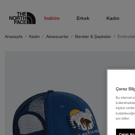
logo
İndirim
Erkek
Kadın
Anasayfa
Kadın
Aksesuarlar
Bereler & Şapkalar
Embroide
Çerez Bil
Bu internet s
kullanılmaktad
kişisel verile
bulabileceğin
için lütfen
Çerez Aya