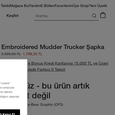
 Takibi
Mağaza Bul
Yardım
E-Bülten
Favorilerim
Üye Girişi/Yeni Üyelik
Arama
Keşfet
Embroidered Mudder Trucker Şapka
2.399,00 TL
1.799,25 TL
World, Axess ve Bonus Kredi Kartlarına 15.000 TL ve Üzeri
Alışverişlerde Vade Farksız 6 Taksit
Üzgünüz - bu ürün artık
 ”cookie”
mesi amacıyla
ın altında
mevcut değil
 bilgiye ulaşmak
Shady Blue-Bear Graphic (OF5)
Renk:
ü Kabul Et